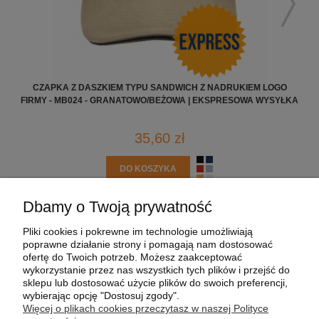
CZAPKA Z DASZKIEM TYPU SANDWICH Z NADRUKIEM LOGO
FIRMY - MB024 - GRANATOWO/BEŻOWA | EKSPRESOWA WYSYŁKA
C
35,60 zł
DO KOSZYKA
Dbamy o Twoją prywatność
POMOC
Pliki cookies i pokrewne im technologie umożliwiają
poprawne działanie strony i pomagają nam dostosować
MOJE KONTO
ofertę do Twoich potrzeb. Możesz zaakceptować
wykorzystanie przez nas wszystkich tych plików i przejść do
sklepu lub dostosować użycie plików do swoich preferencji,
PŁATNOŚCI I DOSTAWA
wybierając opcję "Dostosuj zgody".
Więcej o plikach cookies przeczytasz w naszej Polityce