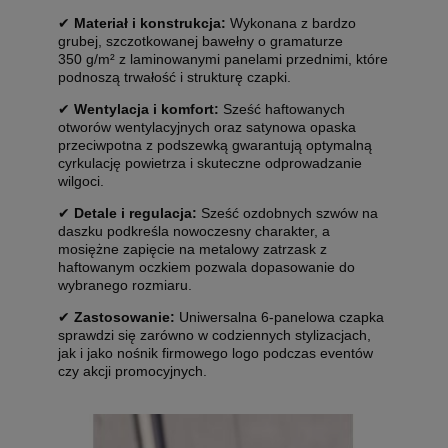
✔
Materiał i konstrukcja:
Wykonana z bardzo
grubej, szczotkowanej bawełny o gramaturze
350 g/m² z laminowanymi panelami przednimi, które
podnoszą trwałość i strukturę czapki.
✔
Wentylacja i komfort:
Sześć haftowanych
otworów wentylacyjnych oraz satynowa opaska
przeciwpotna z podszewką gwarantują optymalną
cyrkulację powietrza i skuteczne odprowadzanie
wilgoci.
✔
Detale i regulacja:
Sześć ozdobnych szwów na
daszku podkreśla nowoczesny charakter, a
mosiężne zapięcie na metalowy zatrzask z
haftowanym oczkiem pozwala dopasowanie do
wybranego rozmiaru.
✔
Zastosowanie:
Uniwersalna 6-panelowa czapka
sprawdzi się zarówno w codziennych stylizacjach,
jak i jako nośnik firmowego logo podczas eventów
czy akcji promocyjnych.