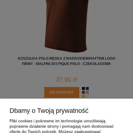
KOSZULKA POLO MĘSKA Z NADRUKIEM/HAFTEM LOGO
FIRMY - MALFINI 203 PIQUE POLO - CZEKOLADOWA
37,90 zł
DO KOSZYKA
Dbamy o Twoją prywatność
POMOC
Pliki cookies i pokrewne im technologie umożliwiają
poprawne działanie strony i pomagają nam dostosować
MOJE KONTO
ofertę do Twoich potrzeb. Możesz zaakceptować