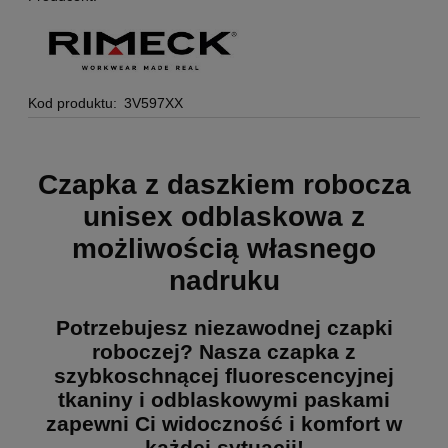
Kod produktu:
3V597XX
Czapka z daszkiem robocza
unisex odblaskowa z
możliwością własnego
nadruku
Potrzebujesz niezawodnej czapki
roboczej? Nasza czapka z
szybkoschnącej fluorescencyjnej
tkaniny i odblaskowymi paskami
zapewni Ci widoczność i komfort w
każdej sytuacji!