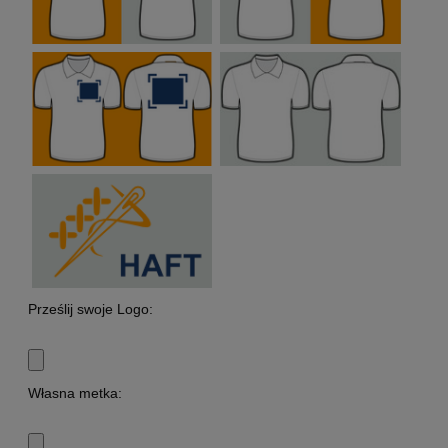
Prześlij swoje Logo:
Własna metka: