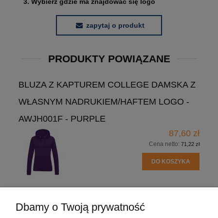
3. Wybierz gdzie ma znajdować się logo
zapytaj o produkt
PRODUKTY POWIĄZANE
BLUZA Z KAPTUREM COLLEGE DAMSKA Z
WŁASNYM NADRUKIEM/HAFTEM LOGO -
AWJH001F - PURPLE
87,60 zł
Cena netto:
71,22 zł
DO KOSZYKA
Dbamy o Twoją prywatność
POMOC