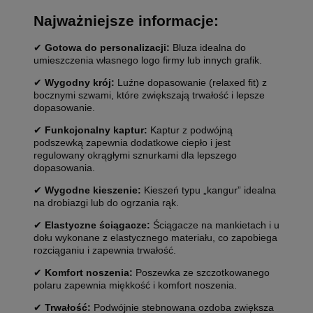
Najważniejsze informacje:
✔
Gotowa do personalizacji:
Bluza idealna do
umieszczenia własnego logo firmy lub innych grafik.
✔
Wygodny krój:
Luźne dopasowanie (relaxed fit) z
bocznymi szwami, które zwiększają trwałość i lepsze
dopasowanie.
✔
Funkcjonalny kaptur:
Kaptur z podwójną
podszewką zapewnia dodatkowe ciepło i jest
regulowany okrągłymi sznurkami dla lepszego
dopasowania.
✔
Wygodne kieszenie:
Kieszeń typu „kangur” idealna
na drobiazgi lub do ogrzania rąk.
✔
Elastyczne ściągacze:
Ściągacze na mankietach i u
dołu wykonane z elastycznego materiału, co zapobiega
rozciąganiu i zapewnia trwałość.
✔
Komfort noszenia:
Poszewka ze szczotkowanego
polaru zapewnia miękkość i komfort noszenia.
✔
Trwałość:
Podwójnie stebnowana ozdoba zwiększa