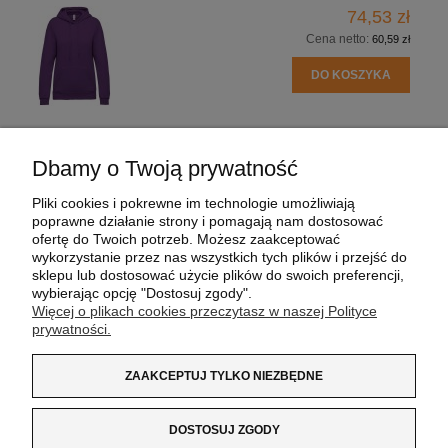
74,53 zł
Cena netto:
60,59 zł
DO KOSZYKA
Dbamy o Twoją prywatność
POMOC
Pliki cookies i pokrewne im technologie umożliwiają
poprawne działanie strony i pomagają nam dostosować
MOJE KONTO
ofertę do Twoich potrzeb. Możesz zaakceptować
wykorzystanie przez nas wszystkich tych plików i przejść do
sklepu lub dostosować użycie plików do swoich preferencji,
PŁATNOŚCI I DOSTAWA
wybierając opcję "Dostosuj zgody".
Więcej o plikach cookies przeczytasz w naszej Polityce
prywatności.
INFORMACJE
ZAAKCEPTUJ TYLKO NIEZBĘDNE
O NAS
DOSTOSUJ ZGODY