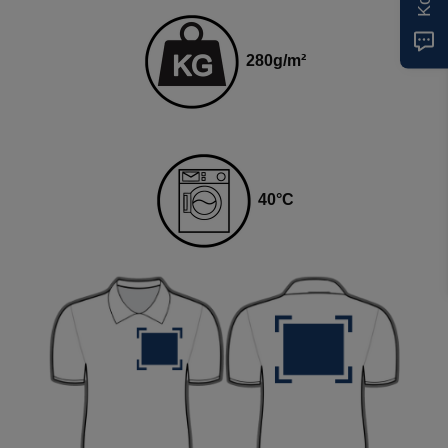
2
80
g
/m²
40
°C