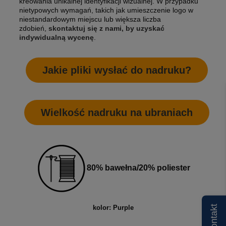
kreowania unikalnej identyfikacji wizualnej. W przypadku
nietypowych wymagań, takich jak umieszczenie logo w
niestandardowym miejscu lub większa liczba
zdobień,
skontaktuj się z nami, by uzyskać
indywidualną wycenę
.
Jakie pliki wysłać do nadruku?
Wielkość nadruku na ubraniach
80% bawełna/20% poliester
Kontakt
kolor: Purple