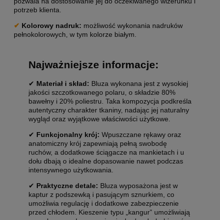
pozwala na dostosowanie jej do oczekiwanego wizerunku i
potrzeb klienta.
✔
Kolorowy nadruk:
możliwość wykonania nadruków
pełnokolorowych, w tym kolorze białym.
Najważniejsze informacje:
✔
Materiał i skład:
Bluza wykonana jest z wysokiej
jakości szczotkowanego polaru, o składzie 80%
bawełny i 20% poliestru. Taka kompozycja podkreśla
autentyczny charakter tkaniny, nadając jej naturalny
wygląd oraz wyjątkowe właściwości użytkowe.
✔
Funkcjonalny krój:
Wpuszczane rękawy oraz
anatomiczny krój zapewniają pełną swobodę
ruchów, a dodatkowe ściągacze na mankietach i u
dołu dbają o idealne dopasowanie nawet podczas
intensywnego użytkowania.
✔
Praktyczne detale:
Bluza wyposażona jest w
kaptur z podszewką i pasującym sznurkiem, co
umożliwia regulację i dodatkowe zabezpieczenie
przed chłodem. Kieszenie typu „kangur” umożliwiają