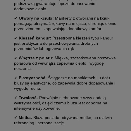
podszewką gwarantuje lepsze dopasowanie i
dodatkowe ciepło.
✔
Otwory na kciuki:
Mankiety z otworami na kciuki
pomagają utrzymać rękawy na miejscu, chroniąc dłonie
przed zimnem i zapewniając dodatkowy komfort.
✔
Kieszeń kangur:
Przestronna kieszeń typu kangur
jest praktyczna do przechowywania drobnych
przedmiotów lub ogrzewania rąk.
✔
Wnętrze z polaru:
Miękka, szczotkowana poszewka
polarowa od wewnątrz zapewnia ciepło i wygodę
noszenia.
✔
Elastyczność:
Ściągacze na mankietach i u dołu
bluzy są elastyczne, co zapewnia dobre dopasowanie i
wygodę ruchu.
✔
Trwałość:
Podwójnie stebnowane szwy dodają
wytrzymałości, dzięki czemu bluza jest odporna na
intensywne użytkowanie.
✔
Metka:
Bluza posiada odrywaną metkę, co ułatwia
rebranding i personalizację.