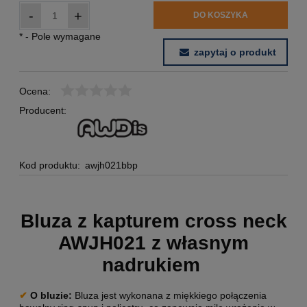
-
+
DO KOSZYKA
*
- Pole wymagane
zapytaj o produkt
Ocena:
Producent:
Kod produktu:
awjh021bbp
Bluza z kapturem cross neck
AWJH021 z własnym
nadrukiem
✔
O bluzie
:
Bluza jest wykonana z miękkiego połączenia