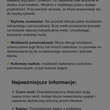
bawełny ring-spun i poliestru, co zapewnia miłe wrażenie w
dotyku oraz trwałość. Wnętrze z miękkiego polaru dodaje
przytulności. Krój oversize sprawia, że bluza dopasowuje się
do każdej sylwetki.
✔
Etykieta rozmiarów:
Ten produkt oferuje pełne możliwości
rebrandingu i personalizacji. Brak metki producenta pozwala
na dodanie własnej indywidualnej metki, umożliwiając
tworzenie unikalnej marki.
✔
Możliwość personalizacji
:
Bluza oferuje możliwość
umieszczenia logo firmy lub innych nadruków, co pozwala na
dostosowanie jej do oczekiwanego wizerunku i potrzeb
klienta.
✔
Kolorowy nadruk:
możliwość wykonania nadruków
pełnokolorowych, w tym kolorze białym.
Najważniejsze informacje:
✔
Cross neck:
Charakterystyczny detal pod szyją,
zwany cross neck, dodaje bluzie nowoczesny wygląd i
zapewnia dodatkową ochronę przed chłodem.
✔
Kaptur:
Trzyczęściowy kaptur z podwójną