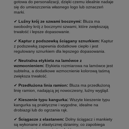
gotowa do personalizacji, dzięki czemu idealnie nadaje
się do umieszczenia własnego logo lub oznaczeń
marki.
✔
Luźny krój ze szwami bocznymi:
Bluza ma
swobodny krój z bocznymi szwami, które zwiększają
trwałość i lepsze dopasowanie.
✔
Kaptur z podszewką ściągany sznurkiem:
Kaptur
z podszewką zapewnia dodatkowe ciepło i jest
regulowany sznurkiem dla lepszego dopasowania.
✔
Neutralna etykieta na lamówce z
wzmocnieniem:
Etykieta rozmiarowa na lamówce jest
subtelna, a dodatkowe wzmocnienie kolorową taśmą
zwiększa trwałość.
✔
Przedłużona linia ramion:
Bluza ma przedłużoną
linię ramion, nadającą jej nowoczesny, luźny wygląd.
✔
Kieszenie typu kangurka:
Wszyte kieszenie typu
kangurka są praktyczne i wygodne, idealne na
drobiazgi lub do ogrzania rąk.
✔
Ściągacze z elastanem:
Dolny ściągacz i mankiety
są wykonane z elastycznej dzianiny, co zapobiega