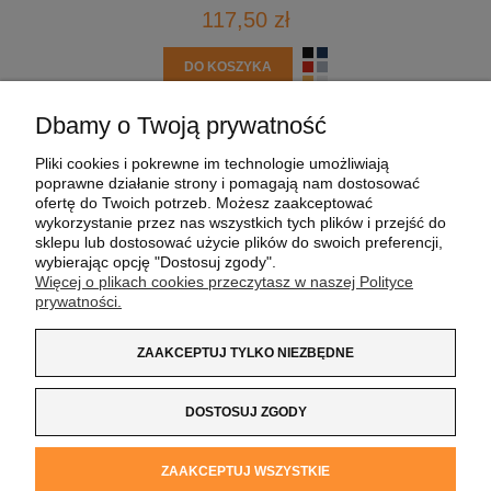
117,50 zł
DO KOSZYKA
Dbamy o Twoją prywatność
POMOC
Pliki cookies i pokrewne im technologie umożliwiają
poprawne działanie strony i pomagają nam dostosować
MOJE KONTO
ofertę do Twoich potrzeb. Możesz zaakceptować
wykorzystanie przez nas wszystkich tych plików i przejść do
sklepu lub dostosować użycie plików do swoich preferencji,
PŁATNOŚCI I DOSTAWA
wybierając opcję "Dostosuj zgody".
Więcej o plikach cookies przeczytasz w naszej Polityce
prywatności.
INFORMACJE
ZAAKCEPTUJ TYLKO NIEZBĘDNE
O NAS
DOSTOSUJ ZGODY
Koszulka z Logo
| NIP:
8733160695
| ul. Jana
ZAAKCEPTUJ WSZYSTKIE
Kochanowskiego 37/K5 |
33-100 Tarnów
| tel.:
14 662 20 40
|