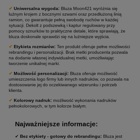
✔
Uniwersalna wygoda
:
Bluza Moon421 wyróżnia się
luźnym krojem z bocznymi szwami oraz przedłużoną linią
ramion, co gwarantuje pełną swobodę ruchów w każdej
sytuacji. Dekolt z podszewką i kaptur regulowany przy
pomocy sznurków to praktyczne detale, które sprawiają, że
bluza doskonale sprawdzi się na luźniejsze wyjścia.
✔
Etykieta rozmiarów:
Ten produkt oferuje pełne możliwości
rebrandingu i personalizacji. Brak metki producenta pozwala
na dodanie własnej indywidualnej metki, umożliwiając
tworzenie unikalnej marki.
✔
Możliwość personalizacji
:
Bluza oferuje możliwość
umieszczenia logo firmy lub innych nadruków, co pozwala na
dostosowanie jej do oczekiwanego wizerunku i potrzeb
klienta.
✔
Kolorowy nadruk:
możliwość wykonania nadruków
pełnokolorowych, w tym kolorze białym.
Najważniejsze informacje:
✔
Bez etykiety - gotowy do rebrandingu:
Bluza jest