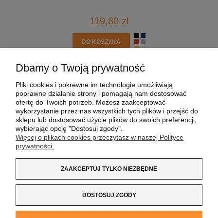
119,80 zł
DO KOSZYKA
Dbamy o Twoją prywatność
POMOC
Pliki cookies i pokrewne im technologie umożliwiają
poprawne działanie strony i pomagają nam dostosować
MOJE KONTO
ofertę do Twoich potrzeb. Możesz zaakceptować
wykorzystanie przez nas wszystkich tych plików i przejść do
sklepu lub dostosować użycie plików do swoich preferencji,
PŁATNOŚCI I DOSTAWA
wybierając opcję "Dostosuj zgody".
Więcej o plikach cookies przeczytasz w naszej Polityce
prywatności.
INFORMACJE
ZAAKCEPTUJ TYLKO NIEZBĘDNE
O NAS
DOSTOSUJ ZGODY
Koszulka z Logo
| NIP:
8733160695
| ul. Jana