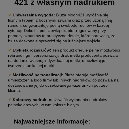
421 z własnym nadrukiem
✔
Uniwersalna wygoda
:
Bluza Moon421 wyróżnia się
luźnym krojem z bocznymi szwami oraz przedłużoną linią
ramion, co gwarantuje pełną swobodę ruchów w każdej
sytuacji. Dekolt z podszewką i kaptur regulowany przy
pomocy sznurków to praktyczne detale, które sprawiają, że
bluza doskonale sprawdzi się na luźniejsze wyjścia.
✔
Etykieta rozmiarów:
Ten produkt oferuje pełne możliwości
rebrandingu i personalizacji. Brak metki producenta pozwala
na dodanie własnej indywidualnej metki, umożliwiając
tworzenie unikalnej marki.
✔
Możliwość personalizacji
:
Bluza oferuje możliwość
umieszczenia logo firmy lub innych nadruków, co pozwala na
dostosowanie jej do oczekiwanego wizerunku i potrzeb
klienta.
✔
Kolorowy nadruk:
możliwość wykonania nadruków
pełnokolorowych, w tym kolorze białym.
Najważniejsze informacje: