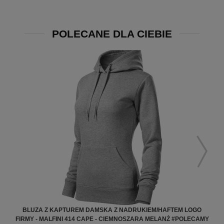
POLECANE DLA CIEBIE
BLUZA Z KAPTUREM DAMSKA Z NADRUKIEM/HAFTEM LOGO
B
FIRMY - MALFINI 414 CAPE - CIEMNOSZARA MELANŻ #POLECAMY