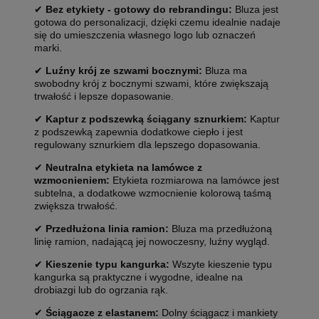
✔
Bez etykiety - gotowy do rebrandingu:
Bluza jest
gotowa do personalizacji, dzięki czemu idealnie nadaje
się do umieszczenia własnego logo lub oznaczeń
marki.
✔
Luźny krój ze szwami bocznymi:
Bluza ma
swobodny krój z bocznymi szwami, które zwiększają
trwałość i lepsze dopasowanie.
✔
Kaptur z podszewką ściągany sznurkiem:
Kaptur
z podszewką zapewnia dodatkowe ciepło i jest
regulowany sznurkiem dla lepszego dopasowania.
✔
Neutralna etykieta na lamówce z
wzmocnieniem:
Etykieta rozmiarowa na lamówce jest
subtelna, a dodatkowe wzmocnienie kolorową taśmą
zwiększa trwałość.
✔
Przedłużona linia ramion:
Bluza ma przedłużoną
linię ramion, nadającą jej nowoczesny, luźny wygląd.
✔
Kieszenie typu kangurka:
Wszyte kieszenie typu
kangurka są praktyczne i wygodne, idealne na
drobiazgi lub do ogrzania rąk.
✔
Ściągacze z elastanem:
Dolny ściągacz i mankiety