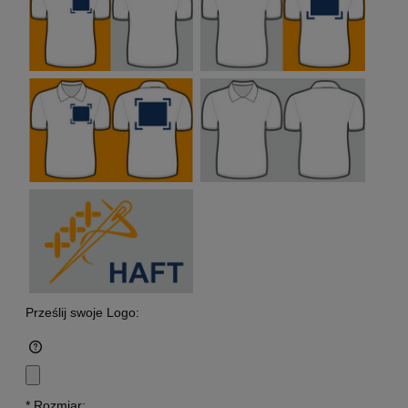
Prześlij swoje Logo:
*
Rozmiar: