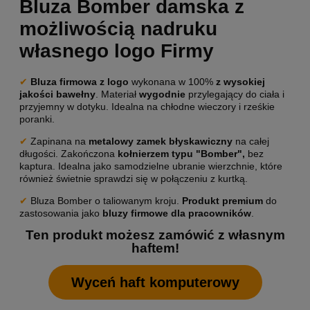
Bluza Bomber damska z
możliwością nadruku
własnego logo Firmy
✔
Bluza firmowa z logo
wykonana w 100%
z wysokiej
jakości bawełny
. Materiał
wygodnie
przylegający do ciała
i
przyjemny w dotyku. Idealna na chłodne wieczory i rześkie
poranki.
✔
Zapinana na
metalowy zamek błyskawiczny
na całej
długości. Zakończona
kołnierzem typu "Bomber",
bez
kaptura. Idealna jako samodzielne ubranie wierzchnie, które
również świetnie sprawdzi się w połączeniu z kurtką.
✔
Bluza Bomber o taliowanym kroju.
Produkt premium
do
zastosowania jako
bluzy firmowe dla pracowników
.
Ten produkt możesz zamówić z własnym
haftem!
Wyceń haft komputerowy