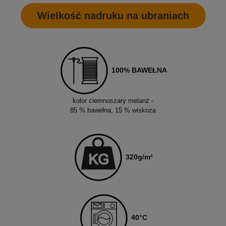
Wielkość nadruku na ubraniach
100% BAWEŁNA
kolor ciemnoszary melanż -
85 % bawełna, 15 % wiskoza
320
g/m²
40
°C