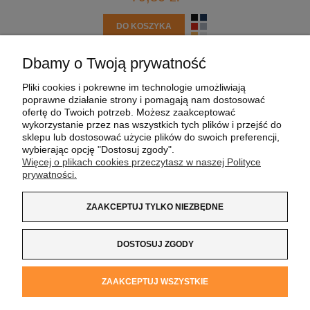
DO KOSZYKA
Dbamy o Twoją prywatność
POMOC
Pliki cookies i pokrewne im technologie umożliwiają
poprawne działanie strony i pomagają nam dostosować
MOJE KONTO
ofertę do Twoich potrzeb. Możesz zaakceptować
wykorzystanie przez nas wszystkich tych plików i przejść do
sklepu lub dostosować użycie plików do swoich preferencji,
PŁATNOŚCI I DOSTAWA
wybierając opcję "Dostosuj zgody".
Więcej o plikach cookies przeczytasz w naszej Polityce
prywatności.
INFORMACJE
ZAAKCEPTUJ TYLKO NIEZBĘDNE
O NAS
DOSTOSUJ ZGODY
Koszulka z Logo
| NIP:
8733160695
| ul. Jana
ZAAKCEPTUJ WSZYSTKIE
Kochanowskiego 37/K5 |
33-100 Tarnów
| tel.:
14 662 20 40
|
e-mail:
sklep@koszulkazlogo.pl