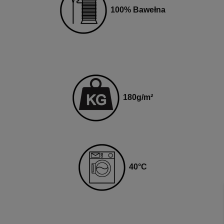
100% Bawełna
180
g
/m²
40
°C