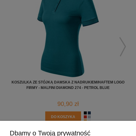
KOSZULKA ZE STÓJKĄ DAMSKA Z NADRUKIEM/HAFTEM LOGO
KO
FIRMY - MALFINI DIAMOND 274 - PETROL BLUE
90,90 zł
DO KOSZYKA
Dbamy o Twoją prywatność