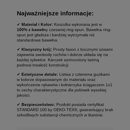
Najważniejsze informacje:
✔
Materiał i Kolor:
Koszulka wykonana jest w
100% z bawełn
y czesanej ring-spun. Bawełna ring-
spun jest gładsza i bardziej wytrzymała niż
standardowa bawełna.
✔
Klasyczny krój:
Prosty fason z bocznymi szwami
zapewnia swobodę ruchów i dobrze układa się na
każdej sylwetce. Karczek wzmocniony taśmą
podnosi trwałość konstrukcji.
✔
Estetyczne detale:
Listwa z czterema guzikami
w kolorze dopasowanym do materiału oraz
wykończenie rękawów i kołnierzyka ściągaczem 1x1
to cechy charakterystyczne dla polówek wysokiej
jakości.
✔
Bezpieczeństwo:
Produkt posiada certyfikat
STANDARD 100 by OEKO-TEX®, gwarantujący brak
szkodliwych substancji chemicznych w tkaninie.