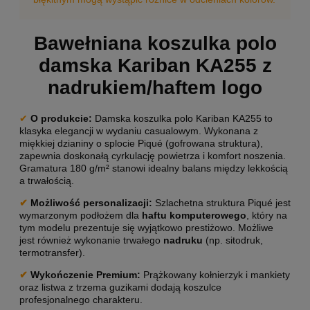
Bawełniana koszulka polo
damska Kariban KA255 z
nadrukiem/haftem logo
✔
O produkcie:
Damska koszulka polo Kariban KA255 to
klasyka elegancji w wydaniu casualowym. Wykonana z
miękkiej dzianiny o splocie Piqué (gofrowana struktura),
zapewnia doskonałą cyrkulację powietrza i komfort noszenia.
Gramatura 180 g/m² stanowi idealny balans między lekkością
a trwałością.
✔
Możliwość personalizacji
:
Szlachetna struktura Piqué jest
wymarzonym podłożem dla
haftu komputerowego
, który na
tym modelu prezentuje się wyjątkowo prestiżowo. Możliwe
jest również wykonanie trwałego
nadruku
(np. sitodruk,
termotransfer).
✔
Wykończenie Premium:
Prążkowany kołnierzyk i mankiety
oraz listwa z trzema guzikami dodają koszulce
profesjonalnego charakteru.