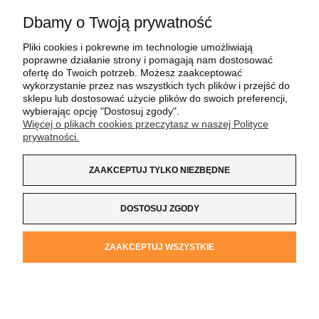
Dbamy o Twoją prywatność
POMOC
Pliki cookies i pokrewne im technologie umożliwiają
poprawne działanie strony i pomagają nam dostosować
MOJE KONTO
ofertę do Twoich potrzeb. Możesz zaakceptować
wykorzystanie przez nas wszystkich tych plików i przejść do
sklepu lub dostosować użycie plików do swoich preferencji,
PŁATNOŚCI I DOSTAWA
wybierając opcję "Dostosuj zgody".
Więcej o plikach cookies przeczytasz w naszej Polityce
prywatności.
INFORMACJE
ZAAKCEPTUJ TYLKO NIEZBĘDNE
O NAS
DOSTOSUJ ZGODY
Koszulka z Logo
| NIP:
8733160695
| ul. Jana
ZAAKCEPTUJ WSZYSTKIE
Kochanowskiego 37/K5 |
33-100 Tarnów
| tel.:
14 662 20 40
|
e-mail:
sklep@koszulkazlogo.pl
POKAŻ PEŁNĄ WERSJĘ STRONY