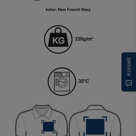
kolor: New French Navy
330
g
/m²
Kontakt
30
°C