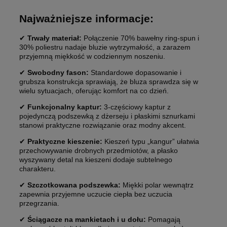
Najważniejsze informacje:
✔
Trwały materiał:
Połączenie 70% bawełny ring-spun i
30% poliestru nadaje bluzie wytrzymałość, a zarazem
przyjemną miękkość w codziennym noszeniu.
✔
Swobodny fason:
Standardowe dopasowanie i
grubsza konstrukcja sprawiają, że bluza sprawdza się w
wielu sytuacjach, oferując komfort na co dzień.
✔
Funkcjonalny kaptur:
3-częściowy kaptur z
pojedynczą podszewką z dżerseju i płaskimi sznurkami
stanowi praktyczne rozwiązanie oraz modny akcent.
✔
Praktyczne kieszenie:
Kieszeń typu „kangur” ułatwia
przechowywanie drobnych przedmiotów, a płasko
wyszywany detal na kieszeni dodaje subtelnego
charakteru.
✔
Szczotkowana podszewka:
Miękki polar wewnątrz
zapewnia przyjemne uczucie ciepła bez uczucia
przegrzania.
✔
Ściągacze na mankietach i u dołu:
Pomagają