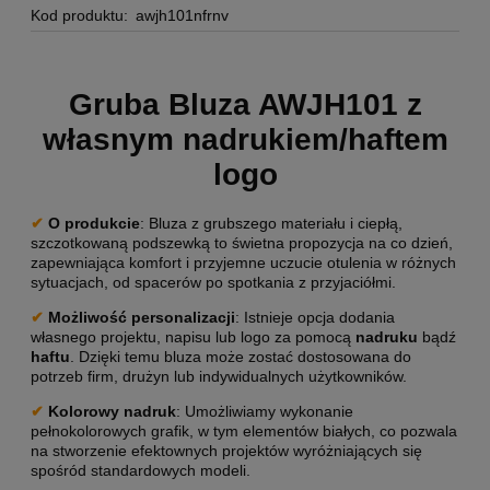
Kod produktu:
awjh101nfrnv
Gruba Bluza AWJH101 z
własnym nadrukiem/haftem
logo
✔
O produkcie
: Bluza z grubszego materiału i ciepłą,
szczotkowaną podszewką to świetna propozycja na co dzień,
zapewniająca komfort i przyjemne uczucie otulenia w różnych
sytuacjach, od spacerów po spotkania z przyjaciółmi.
✔
Możliwość personalizacji
: Istnieje opcja dodania
własnego projektu, napisu lub logo za pomocą
nadruku
bądź
haftu
. Dzięki temu bluza może zostać dostosowana do
potrzeb firm, drużyn lub indywidualnych użytkowników.
✔
Kolorowy nadruk
: Umożliwiamy wykonanie
pełnokolorowych grafik, w tym elementów białych, co pozwala
na stworzenie efektownych projektów wyróżniających się
spośród standardowych modeli.