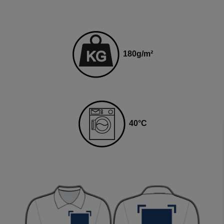
180
g
/m²
40
°C