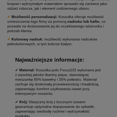
krojowi i wytrzymałym materiałom sprawdzi się zarówno jako
odzież robocza, jak i element codziennego ubioru.
✔
Możliwość personalizacji
:
Koszulka oferuje możliwość
umieszczenia logo firmy za pomocą
nadruku lub haftu
, co
pozwala na dostosowanie jej do oczekiwanego wizerunku i
potrzeb klienta.
✔
Kolorowy nadruk:
możliwość wykonania nadruków
pełnokolorowych, w tym kolorze białym.
Najważniejsze informacje:
✔
Materiał:
Koszulka polo Focus232 wykonana jest
z wysokiej jakości tkaniny pique, stanowiącej
mieszankę 65% bawełny i 35% poliestru. Materiał
cechuje się doskonałą przewiewnością i trwałością,
zapewniając komfort użytkowania nawet przy
intensywnym noszeniu.
✔
Krój:
Klasyczny krój z bocznymi szwami
gwarantuje optymalne dopasowanie do sylwetki,
zapewniając swobodę ruchów i wytrzymałość
produktu.