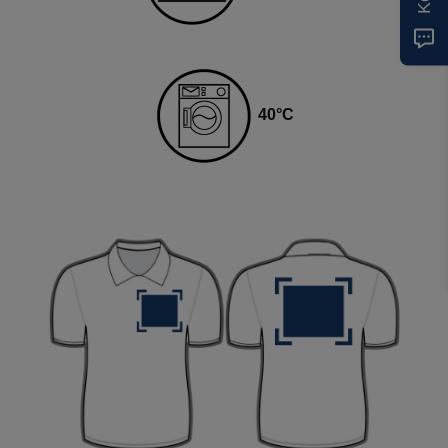
40
°C