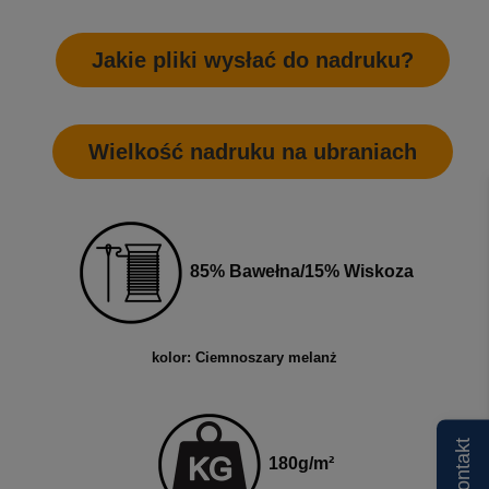
Jakie pliki wysłać do nadruku?
Wielkość nadruku na ubraniach
85% Bawełna/15% Wiskoza
kolor: Ciemnoszary melanż
Kontakt
180
g
/m²