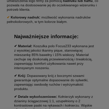
umieszczenia logo firmy za pomocą
nadruku lub haftu
, co
pozwala na dostosowanie jej do oczekiwanego wizerunku i
potrzeb klienta.
✔
Kolorowy nadruk:
możliwość wykonania nadruków
pełnokolorowych, w tym kolorze białym.
Najważniejsze informacje:
✔ Materiał:
Koszulka polo Focus233 wykonana jest
z wysokiej jakości tkaniny pique, stanowiącej
mieszankę 85% bawełny i 15% wiskozy. Materiał
cechuje się doskonałą przewiewnością i trwałością,
zapewniając komfort użytkowania nawet przy
intensywnym noszeniu.
✔ Krój:
Dopasowany krój z bocznymi szwami
gwarantuje optymalne dopasowanie do sylwetki,
zapewniając swobodę ruchów i wytrzymałość
produktu.
✔ Detale wykończeniowe:
Kołnierzyk wykonany z
dzianiny ściągaczowej 1:1, uzupełniony o 2
kontrastowe paski na rękawach i kołnierzu. Wąskie