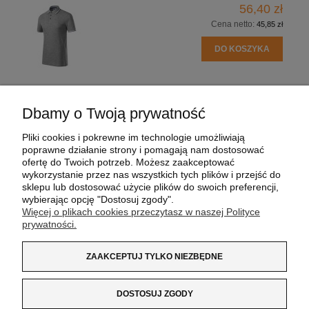
56,40 zł
Cena netto:
45,85 zł
DO KOSZYKA
Dbamy o Twoją prywatność
POMOC
Pliki cookies i pokrewne im technologie umożliwiają
poprawne działanie strony i pomagają nam dostosować
MOJE KONTO
ofertę do Twoich potrzeb. Możesz zaakceptować
wykorzystanie przez nas wszystkich tych plików i przejść do
sklepu lub dostosować użycie plików do swoich preferencji,
PŁATNOŚCI I DOSTAWA
wybierając opcję "Dostosuj zgody".
Więcej o plikach cookies przeczytasz w naszej Polityce
prywatności.
INFORMACJE
ZAAKCEPTUJ TYLKO NIEZBĘDNE
O NAS
DOSTOSUJ ZGODY