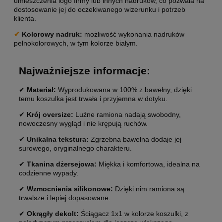
umieszczenia logo firmy lub innych nadruków, co pozwala na
dostosowanie jej do oczekiwanego wizerunku i potrzeb
klienta.
✔
Kolorowy nadruk:
możliwość wykonania nadruków
pełnokolorowych, w tym kolorze białym.
Najważniejsze informacje:
✔
Materiał:
Wyprodukowana w 100% z bawełny, dzięki
temu koszulka jest trwała i przyjemna w dotyku.
✔
Krój oversize:
Luźne ramiona nadają swobodny,
nowoczesny wygląd i nie krępują ruchów.
✔
Unikalna tekstura:
Zgrzebna bawełna dodaje jej
surowego, oryginalnego charakteru.
✔
Tkanina dżersejowa:
Miękka i komfortowa, idealna na
codzienne wypady.
✔
Wzmocnienia silikonowe:
Dzięki nim ramiona są
trwalsze i lepiej dopasowane.
✔
Okrągły dekolt:
Ściągacz 1x1 w kolorze koszulki, z