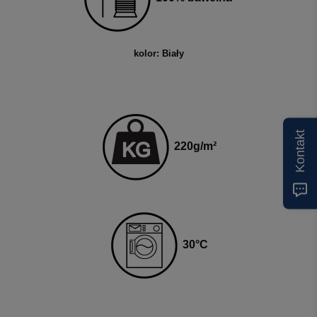
kolor: Biały
Kontakt
220g
/m²
3
0
°C