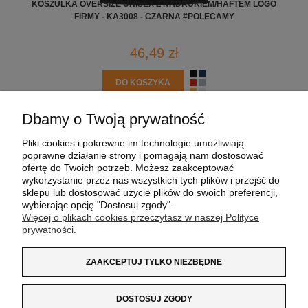
KOSZULKA OVERSIZE UNISEX Z NADRUKIEM/HAFTEM LOGO
K
FIRMY - KA3008 - CZARNA #POLECAMY
46,49 zł
DO KOSZYKA
Dbamy o Twoją prywatność
POMOC
Pliki cookies i pokrewne im technologie umożliwiają
poprawne działanie strony i pomagają nam dostosować
MOJE KONTO
ofertę do Twoich potrzeb. Możesz zaakceptować
wykorzystanie przez nas wszystkich tych plików i przejść do
sklepu lub dostosować użycie plików do swoich preferencji,
PŁATNOŚCI I DOSTAWA
wybierając opcję "Dostosuj zgody".
Więcej o plikach cookies przeczytasz w naszej Polityce
prywatności.
INFORMACJE
ZAAKCEPTUJ TYLKO NIEZBĘDNE
O NAS
DOSTOSUJ ZGODY