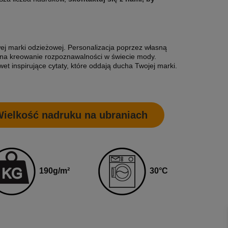
wej marki odzieżowej. Personalizacja poprzez własną
 na kreowanie rozpoznawalności w świecie mody.
et inspirujące cytaty, które oddają ducha Twojej marki.
ielkość nadruku na ubraniach
3
0
°C
190g
/m²