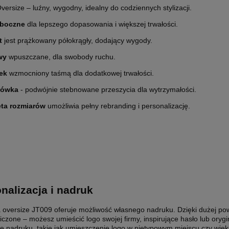
versize – luźny, wygodny, idealny do codziennych stylizacji.
ETYKIETY SAMOPRZYLEPNE NA
10 000X ETYKIETY SAMOPRZYLEP
 boczne
dla lepszego dopasowania i większej trwałości.
5 CM (NAKLEJKI) Z WŁASNYM
ROLCE 7X7 CM (NAKLEJKI) Z WŁ
M - KOŁO - FOLIA BIAŁA
NADRUKIEM - KWADRAT - FOLIA B
t
jest prążkowany półokrągły, dodający wygody.
0 zł
2 200,00 zł
wy
wpuszczane, dla swobody ruchu.
larna:
1 850,00 zł
Cena regularna:
2 400,00 zł
ek
wzmocniony taśmą dla dodatkowej trwałości.
 cena:
1 850,00 zł
Najniższa cena:
2 400,00 zł
1 788,62 zł
nówka
- podwójnie stebnowane przeszycia dla wytrzymałości.
eta rozmiarów
umożliwia pełny rebranding i personalizację.
larna:
Cena regularna:
 cena:
1 504,07 zł
Najniższa cena:
1 951,22 zł
SZYKA
DO KOSZYKA
nalizacja i nadruk
 oversize JT009 oferuje możliwość własnego nadruku. Dzięki dużej pow
iczone – możesz umieścić logo swojej firmy, inspirujące hasło lub oryg
e nadruku, takie jak umieszczenie logo w nietypowym miejscu czy więk