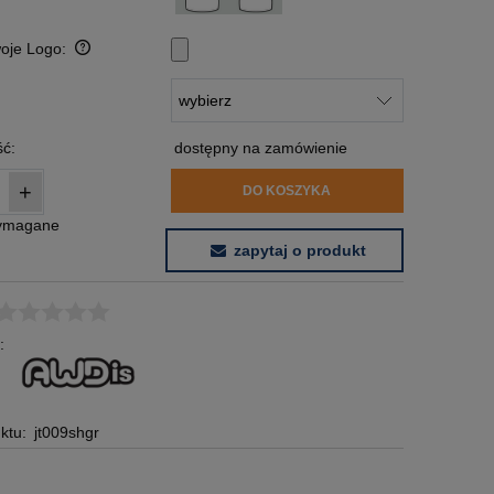
woje Logo:
:
ć:
dostępny na zamówienie
+
DO KOSZYKA
wymagane
zapytaj o produkt
:
ktu:
jt009shgr