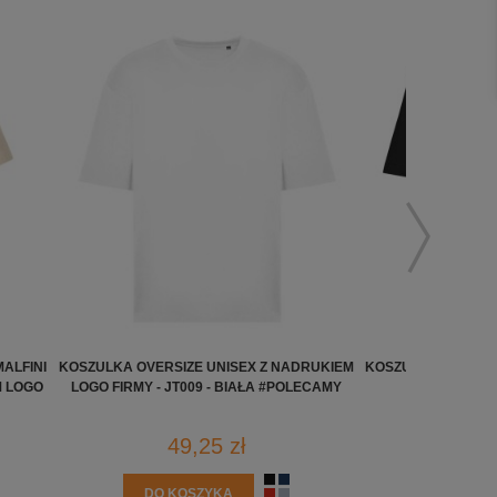
ALFINI
KOSZULKA OVERSIZE UNISEX Z NADRUKIEM
KOSZULKA OVERSIZ
 LOGO
LOGO FIRMY - JT009 - BIAŁA #POLECAMY
Z NADRUK
49,25 zł
5
DO KOSZYKA
DO K