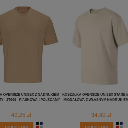
A OVERSIZE UNISEX Z NADRUKIEM
KOSZULKA OVERSIZE UNISEX STAGE M
MY - JT009 - PIASKOWA #POLECAMY
MIGDAŁOWA Z WŁASNYM NADRUKIEM
49,25 zł
34,80 zł
DO KOSZYKA
DO KOSZYKA