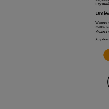
uzyskać
Umieś
Własna m
metkę ni
Możesz u
Aby dowie