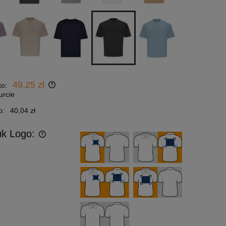
49,25 zł
to:
urcie
o:
40,04 zł
uk Logo: