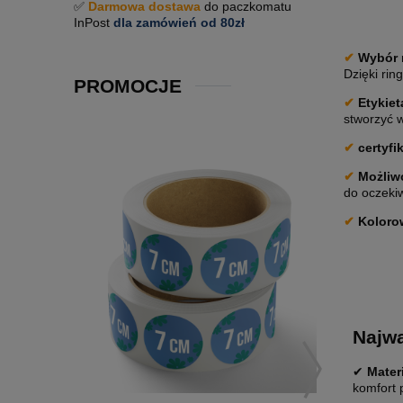
✅
Darmowa dostawa
do paczkomatu
InPost
dla zamówień od 80zł
✔
Wybór 
Dzięki rin
PROMOCJE
✔
Etykiet
stworzyć 
✔
certyfi
✔
Możliwo
do oczekiw
✔
Koloro
Najwa
✔
Mater
komfort 