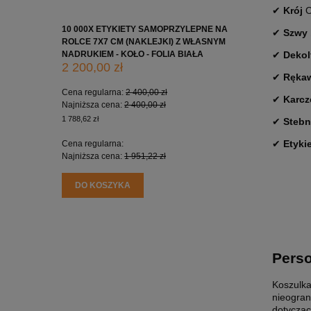
✔
Krój
O
10 000X ETYKIETY SAMOPRZYLEPNE NA
10 000X 
✔
Szwy
ROLCE 7X7 CM (NAKLEJKI) Z WŁASNYM
ROLCE 5X
NADRUKIEM - KOŁO - FOLIA BIAŁA
NADRUKIE
✔
Dekol
2 200,00 zł
1 650,0
✔
Ręka
Cena regularna:
2 400,00 zł
Cena regu
✔
Karcz
Najniższa cena:
2 400,00 zł
Najniższa
1 788,62 zł
1 341,46 zł
✔
Steb
✔
Etyki
Cena regularna:
Cena regu
Najniższa cena:
1 951,22 zł
Najniższa
DO KOSZYKA
DO KO
Perso
Koszulka
nieogran
dotycząc