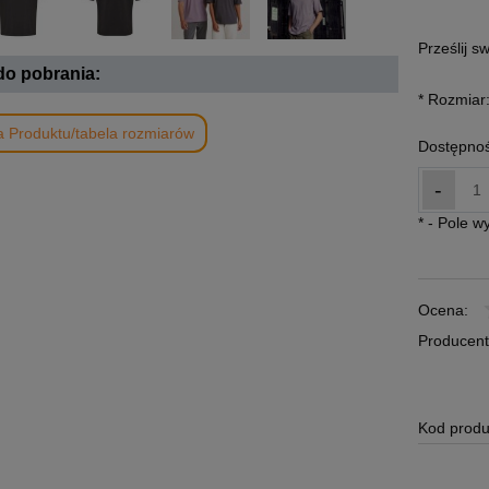
Prześlij s
 do pobrania:
*
Rozmiar
a Produktu/tabela rozmiarów
Dostępnoś
-
*
- Pole 
Ocena:
Producent
Kod produ