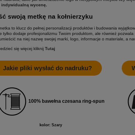
 indywidualną wycenę
.
ć swoją metkę na kołnierzyku
etka to klucz do pełnej personalizacji produktów i budowania wyjątko
e tylko dodaje profesjonalizmu Twoim produktom, ale również pozwala
mieścić na niej nazwę swojej marki, logo, informacje o materiale, a naw
dzieć się więcej kliknij
Tutaj
Jakie pliki wysłać do nadruku?
W
100% bawełna
czesana ring-spun
kolor: Szary