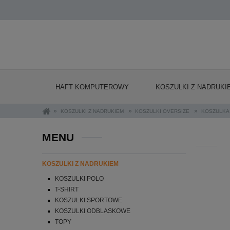
HAFT KOMPUTEROWY
KOSZULKI Z NADRUKI
»
»
»
KOSZULKI Z NADRUKIEM
KOSZULKI OVERSIZE
KOSZULKA 
MENU
KOSZULKI Z NADRUKIEM
KOSZULKI POLO
T-SHIRT
KOSZULKI SPORTOWE
KOSZULKI ODBLASKOWE
TOPY