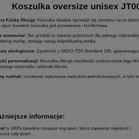
Koszulka oversize unisex JT0
na Każdą Okazję
:
Koszulka idealnie sprawdzi się zarówno na co dzień, 
g-spun bawełnie koszulka jest przewiewna i komfortowa.
a rozmiarów:
Ten produkt to otwarta przestrzeń dla pełnego rebrandin
własną markę, dodając swoją indywidualną metkę.
katy ekologiczne:
Zgodność z OEKO-TEX Standard 100, gwarantująca b
ść personalizacji
:
Koszulka oferuje możliwość umieszczenia logo fir
anego wizerunku i potrzeb klienta.
wy nadruk:
możliwość wykonania nadruków pełnokolorowych, w tym ko
żniejsze informacje:
iał
to 100% bawełna czesana ring-spun, która zapewnia miękkość i
przez cały dzień.