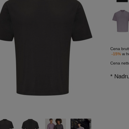
Cena brut
-15%
w h
Cena nett
* Nadr