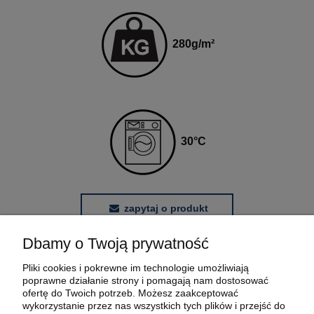
280g
/m²
3
0
°C
zapytaj o produkt
Dbamy o Twoją prywatność
POMOC
Pliki cookies i pokrewne im technologie umożliwiają
poprawne działanie strony i pomagają nam dostosować
MOJE KONTO
ofertę do Twoich potrzeb. Możesz zaakceptować
wykorzystanie przez nas wszystkich tych plików i przejść do