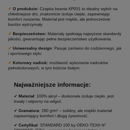
✔
O produkcie
:
Czapka beanie KP031 to idealny wybór na
chłodniejsze dni, znakomicie izoluje ciepło, zapewniając
komfort noszenia. Materiał jest miękki, ale jednocześnie
bardzo wytrzymały.
✔
Bezpieczeństwo:
Materiały spełniają najwyższe standardy
jakości, gwarantując pełne bezpieczeństwo użytkowania.
✔
Uniwersalny design
: Pasuje zarówno do codziennego, jak
i sportowego stylu.
✔
Kolorowy nadruk:
możliwość wykonania nadruków
pełnokolorowych, w tym kolorze białym.
Najważniejsze informacje:
✔
Materiał
: 100% akryl – doskonale izoluje ciepło, jest
trwały i odporny na wilgoć.
✔
Gramatura
: 280 g/m² – solidny, ale miękki materiał
zapewniający komfort i długą żywotność.
✔
Certyfikat
: STANDARD 100 by OEKO-TEX® N°