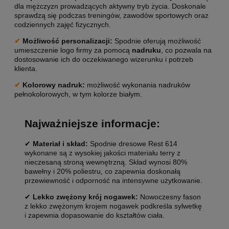
dla mężczyzn prowadzących aktywny tryb życia. Doskonale
sprawdzą się podczas treningów, zawodów sportowych oraz
codziennych zajęć fizycznych.
✔
Możliwość personalizacji
:
Spodnie oferują możliwość
umieszczenie logo firmy za pomocą
nadruku
, co pozwala na
dostosowanie ich do oczekiwanego wizerunku i potrzeb
klienta.
✔
Kolorowy nadruk:
możliwość wykonania nadruków
pełnokolorowych, w tym kolorze białym.
Najważniejsze informacje:
✔
Materiał i skład:
Spodnie dresowe Rest 614
wykonane są z wysokiej jakości materiału terry z
nieczesaną stroną wewnętrzną. Skład wynosi 80%
bawełny i 20% poliestru, co zapewnia doskonałą
przewiewność i odporność na intensywne użytkowanie.
✔
Lekko zwężony krój nogawek:
Nowoczesny fason
z lekko zwężonym krojem nogawek podkreśla sylwetkę
i zapewnia dopasowanie do kształtów ciała.