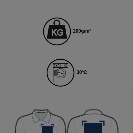
280
g
/m²
3
0
°C