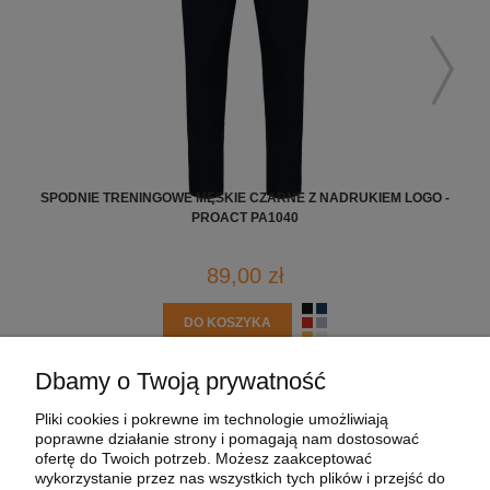
SPODNIE TRENINGOWE MĘSKIE CZARNE Z NADRUKIEM LOGO -
KOS
PROACT PA1040
89,00 zł
DO KOSZYKA
Dbamy o Twoją prywatność
POMOC
Pliki cookies i pokrewne im technologie umożliwiają
poprawne działanie strony i pomagają nam dostosować
MOJE KONTO
ofertę do Twoich potrzeb. Możesz zaakceptować
wykorzystanie przez nas wszystkich tych plików i przejść do