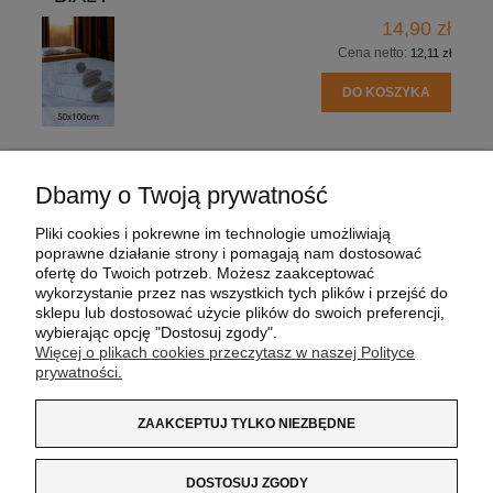
14,90 zł
Cena netto:
12,11 zł
DO KOSZYKA
Dbamy o Twoją prywatność
POMOC
Pliki cookies i pokrewne im technologie umożliwiają
poprawne działanie strony i pomagają nam dostosować
MOJE KONTO
ofertę do Twoich potrzeb. Możesz zaakceptować
wykorzystanie przez nas wszystkich tych plików i przejść do
sklepu lub dostosować użycie plików do swoich preferencji,
PŁATNOŚCI I DOSTAWA
wybierając opcję "Dostosuj zgody".
Więcej o plikach cookies przeczytasz w naszej Polityce
prywatności.
INFORMACJE
ZAAKCEPTUJ TYLKO NIEZBĘDNE
O NAS
DOSTOSUJ ZGODY