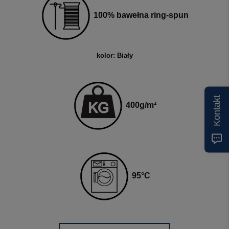
100% bawełna ring-spun
kolor: Biały
Kontakt
400
g
/m²
95
°C