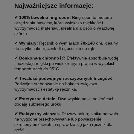
Najważniejsze informacje:
✔ 100% bawełna ring-spun:
Ring-spun to metoda
przędzenia bawełny, która zwiększa miękkość i
wytrzymałość materiału, idealna dla osób o wrażliwej
skórze.
✔
Wymiary:
Ręcznik o wymiarach
70x140 cm
, idealny
do użytku jako ręcznik dla gości lub do rąk.
✔ Doskonała chłonność:
Efektywnie absorbuje wodę
i pozostaje miękki po wielokrotnym praniu w wysokich
temperaturach do 95°C.
✔ Trwałość podwójnych zeszywanych brzegów:
Podwójne stebnowanie na bokach zwiększa
wytrzymałość i estetykę ręcznika.
✔ Estetyczne detale:
Dwa wąskie paski na końcach
dodają subtelnego uroku.
✔ Praktyczny wieszak:
Dłuższy bok ręcznika pozwala
na wygodne przechowywanie lub powieszenie,
skrócony bok świetnie sprawdza się jako ręcznik dla
gości.