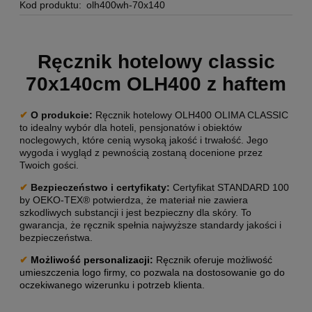
Kod produktu:
olh400wh-70x140
Ręcznik hotelowy classic
70x140cm OLH400 z haftem
✔
O produkcie
:
Ręcznik hotelowy OLH400 OLIMA CLASSIC
to idealny wybór dla hoteli, pensjonatów i obiektów
noclegowych, które cenią wysoką jakość i trwałość. Jego
wygoda i wygląd z pewnością zostaną docenione przez
Twoich gości.
✔
Bezpieczeństwo i certyfikaty:
Certyfikat STANDARD 100
by OEKO-TEX® potwierdza, że materiał nie zawiera
szkodliwych substancji i jest bezpieczny dla skóry. To
gwarancja, że ręcznik spełnia najwyższe standardy jakości i
bezpieczeństwa.
✔
Możliwość personalizacji:
Ręcznik oferuje możliwość
umieszczenia logo firmy, co pozwala na dostosowanie go do
oczekiwanego wizerunku i potrzeb klienta.