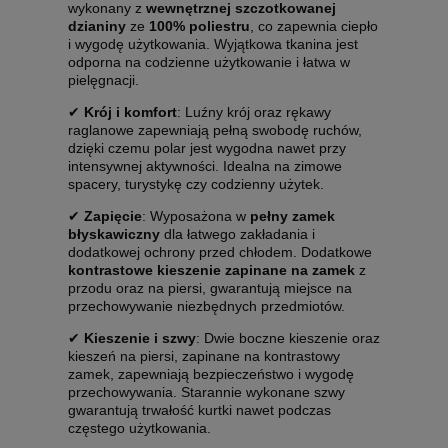
wykonany z
wewnętrznej szczotkowanej
dzianiny
ze
100% poliestru
, co zapewnia ciepło
i wygodę użytkowania. Wyjątkowa tkanina jest
odporna na codzienne użytkowanie i łatwa w
pielęgnacji.
✔
Krój i komfort
: Luźny krój oraz rękawy
raglanowe zapewniają pełną swobodę ruchów,
dzięki czemu polar jest wygodna nawet przy
intensywnej aktywności. Idealna na zimowe
spacery, turystykę czy codzienny użytek.
✔
Zapięcie
: Wyposażona w
pełny zamek
błyskawiczny
dla łatwego zakładania i
dodatkowej ochrony przed chłodem. Dodatkowe
kontrastowe kieszenie zapinane na zamek
z
przodu oraz na piersi, gwarantują miejsce na
przechowywanie niezbędnych przedmiotów.
✔
Kieszenie i szwy
: Dwie boczne kieszenie oraz
kieszeń na piersi, zapinane na kontrastowy
zamek, zapewniają bezpieczeństwo i wygodę
przechowywania. Starannie wykonane szwy
gwarantują trwałość kurtki nawet podczas
częstego użytkowania.