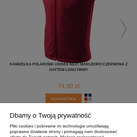
KAMIZELKA POLAROWA UNISEX NEXT MARLBORO CZERWONA Z
POL
HAFTEM LOGO FIRMY
74,90 zł
DO KOSZYKA
Dbamy o Twoją prywatność
POMOC
Pliki cookies i pokrewne im technologie umożliwiają
poprawne działanie strony i pomagają nam dostosować
MOJE KONTO