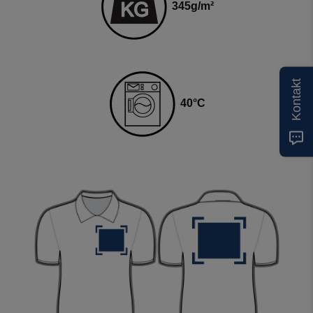
345
g
/m²
Kontakt
4
0
°C