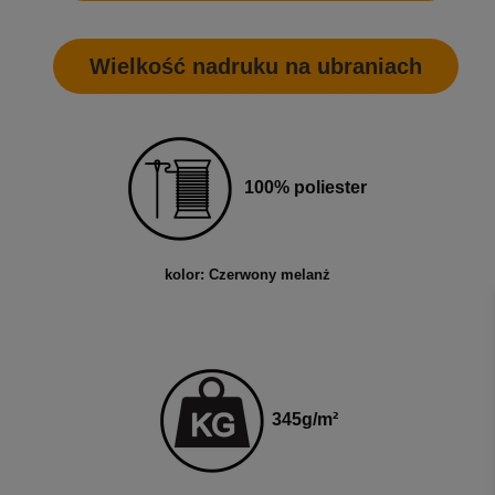
Wielkość nadruku na ubraniach
100% poliester
kolor: Czerwony melanż
345
g
/m²