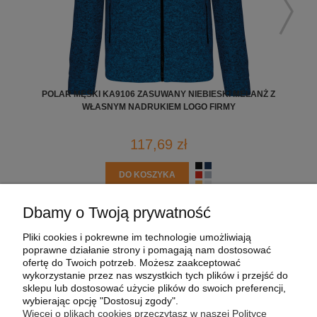
POLAR MĘSKI KA9106 ZASUWANY NIEBIESKI MELANŻ Z
KU
WŁASNYM NADRUKIEM LOGO FIRMY
117,69 zł
DO KOSZYKA
Dbamy o Twoją prywatność
POMOC
Pliki cookies i pokrewne im technologie umożliwiają
poprawne działanie strony i pomagają nam dostosować
MOJE KONTO
ofertę do Twoich potrzeb. Możesz zaakceptować
wykorzystanie przez nas wszystkich tych plików i przejść do
sklepu lub dostosować użycie plików do swoich preferencji,
PŁATNOŚCI I DOSTAWA
wybierając opcję "Dostosuj zgody".
Więcej o plikach cookies przeczytasz w naszej Polityce