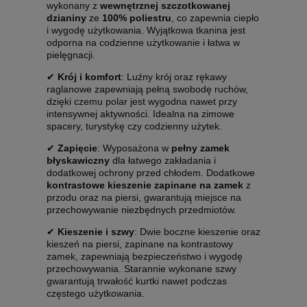
wykonany z
wewnętrznej szczotkowanej
dzianiny
ze
100% poliestru
, co zapewnia ciepło
i wygodę użytkowania. Wyjątkowa tkanina jest
odporna na codzienne użytkowanie i łatwa w
pielęgnacji.
✔
Krój i komfort
: Luźny krój oraz rękawy
raglanowe zapewniają pełną swobodę ruchów,
dzięki czemu polar jest wygodna nawet przy
intensywnej aktywności. Idealna na zimowe
spacery, turystykę czy codzienny użytek.
✔
Zapięcie
: Wyposażona w
pełny zamek
błyskawiczny
dla łatwego zakładania i
dodatkowej ochrony przed chłodem. Dodatkowe
kontrastowe kieszenie zapinane na zamek
z
przodu oraz na piersi, gwarantują miejsce na
przechowywanie niezbędnych przedmiotów.
✔
Kieszenie i szwy
: Dwie boczne kieszenie oraz
kieszeń na piersi, zapinane na kontrastowy
zamek, zapewniają bezpieczeństwo i wygodę
przechowywania. Starannie wykonane szwy
gwarantują trwałość kurtki nawet podczas
częstego użytkowania.