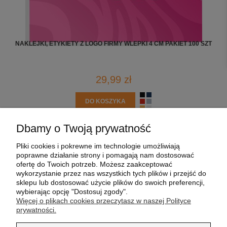
NAKLEJKI, ETYKIETY Z LOGO FIRMY WLEPKI 4 CM PAKIET 100 SZT
KA
29,99 zł
DO KOSZYKA
Dbamy o Twoją prywatność
POMOC
Pliki cookies i pokrewne im technologie umożliwiają
poprawne działanie strony i pomagają nam dostosować
MOJE KONTO
ofertę do Twoich potrzeb. Możesz zaakceptować
wykorzystanie przez nas wszystkich tych plików i przejść do
sklepu lub dostosować użycie plików do swoich preferencji,
PŁATNOŚCI I DOSTAWA
wybierając opcję "Dostosuj zgody".
Więcej o plikach cookies przeczytasz w naszej Polityce
prywatności.
INFORMACJE