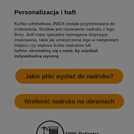
Personalizacja i haft
Kurtka softshellowa JN824 została przystosowana do
znakowania. Możliwe jest naniesienie nadruku z logo
firmy. Jeśli masz specjalne wymagania dotyczące
znakowania, takie jak umieszczenie logo w nietypowym
miejscu czy większa liczba nadruków lub
haftów,
skontaktuj się z nami, by uzyskać
indywidualną wycenę
.
Jakie pliki wysłać do nadruku?
Wielkość nadruku na ubraniach