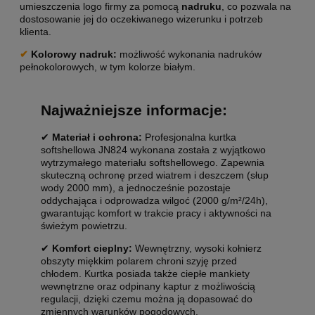
umieszczenia logo firmy za pomocą
nadruku
, co pozwala na
dostosowanie jej do oczekiwanego wizerunku i potrzeb
klienta.
✔
Kolorowy nadruk:
możliwość wykonania nadruków
pełnokolorowych, w tym kolorze białym.
Najważniejsze informacje:
✔
Materiał i ochrona:
Profesjonalna kurtka
softshellowa JN824 wykonana została z wyjątkowo
wytrzymałego materiału softshellowego. Zapewnia
skuteczną ochronę przed wiatrem i deszczem (słup
wody 2000 mm), a jednocześnie pozostaje
oddychająca i odprowadza wilgoć (2000 g/m²/24h),
gwarantując komfort w trakcie pracy i aktywności na
świeżym powietrzu.
✔
Komfort cieplny:
Wewnętrzny, wysoki kołnierz
obszyty miękkim polarem chroni szyję przed
chłodem. Kurtka posiada także ciepłe mankiety
wewnętrzne oraz odpinany kaptur z możliwością
regulacji, dzięki czemu można ją dopasować do
zmiennych warunków pogodowych.