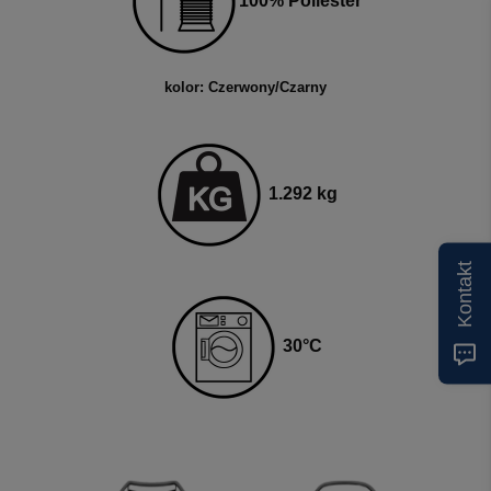
100
% Poliester
kolor: Czerwony/Czarny
1.292 kg
Kontakt
30
°C