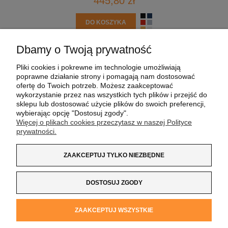
445,80 zł
DO KOSZYKA
Dbamy o Twoją prywatność
POMOC
Pliki cookies i pokrewne im technologie umożliwiają
poprawne działanie strony i pomagają nam dostosować
MOJE KONTO
ofertę do Twoich potrzeb. Możesz zaakceptować
wykorzystanie przez nas wszystkich tych plików i przejść do
sklepu lub dostosować użycie plików do swoich preferencji,
PŁATNOŚCI I DOSTAWA
wybierając opcję "Dostosuj zgody".
Więcej o plikach cookies przeczytasz w naszej Polityce
prywatności.
INFORMACJE
ZAAKCEPTUJ TYLKO NIEZBĘDNE
O NAS
DOSTOSUJ ZGODY
Koszulka z Logo
| NIP:
8733160695
| ul. Jana
ZAAKCEPTUJ WSZYSTKIE
Kochanowskiego 37/K5 |
33-100 Tarnów
| tel.:
14 662 20 40
|
e-mail:
sklep@koszulkazlogo.pl