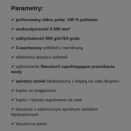
Parametry:
✔
perforowany mikro polar: 100 % poliester
✔
wodoodporność 5 000 mm*
✔
oddychalność 600 g/m²/24 godz.
✔
3-warstwowy
softshell z membraną
✔ efektowna tekstura softshell
✔ wykończenie
Nanotex® zapobiegające przenikaniu
wody
✔
spiralny zamek
błyskawiczny z klapką na całej długości
✔ kaptur ze ściągaczem
✔ kaptur i rękawy regulowane na rzep
✔ kieszenie z odwróconym spiralnym zamkiem
błyskawicznym
✔ kieszeń na piersi