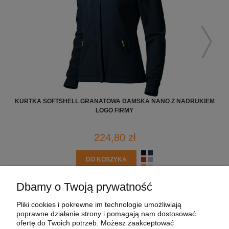
KURTKA SOFTSHELL GRANATOWA DAMSKA NANO Z NADRUKIEM
KUR
LOGO FIRMY
224,80 zł
DO KOSZYKA
Dbamy o Twoją prywatność
POMOC
Pliki cookies i pokrewne im technologie umożliwiają
poprawne działanie strony i pomagają nam dostosować
MOJE KONTO
ofertę do Twoich potrzeb. Możesz zaakceptować