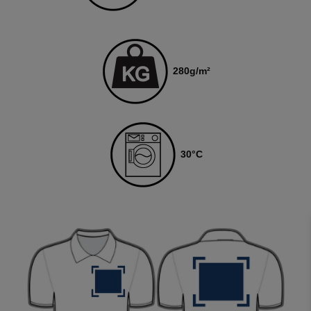
280
g/m²
30
°C