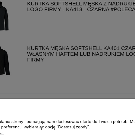
KURTKA SOFTSHELL MĘSKA Z NADRUKI
LOGO FIRMY - KA413 - CZARNA #POLEC
KURTKA MĘSKA SOFTSHELL KA401 CZA
WŁASNYM HAFTEM LUB NADRUKIEM LO
FIRMY
PŁATNOŚCI I DOSTAWA
INFORMACJE
FORMY PŁATNOŚCI
WIELKOŚĆ NADRUK
ziałanie strony i pomagają nam dostosować ofertę do Twoich potrzeb. 
CZAS I KOSZTY DOSTAWY
JAKIE PLIKI WYSY
 preferencji, wybierając opcję "Dostosuj zgody".
CZAS REALIZACJI ZAMÓWIENIA
JAK KUPOWAĆ?
i.