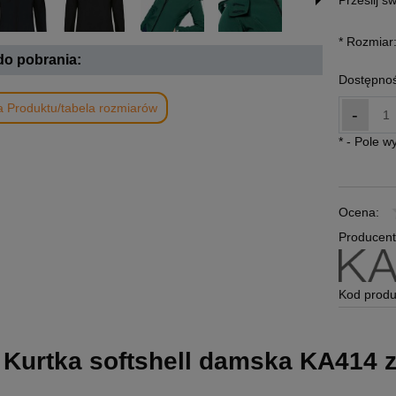
Prześlij s
*
Rozmiar
 do pobrania:
Dostępnoś
a Produktu/tabela rozmiarów
-
*
- Pole 
Ocena:
Producent
Kod produ
Kurtka softshell damska KA414 z