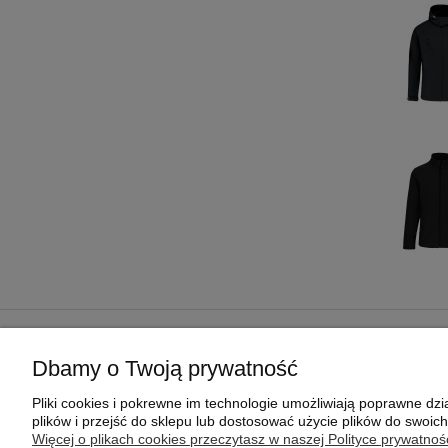
POMOC
MOJE KONTO
Dbamy o Twoją prywatność
REGULAMIN SKLEPU
TWOJE ZAMÓWIENIA
Pliki cookies i pokrewne im technologie umożliwiają poprawne d
POLITYKA PRYWATNOŚCI
USTAWIENIA KONTA
plików i przejść do sklepu lub dostosować użycie plików do swoich
PRAGMAPAY
PRZECHOWALNIA
Więcej o plikach cookies przeczytasz w naszej Polityce prywatnośc