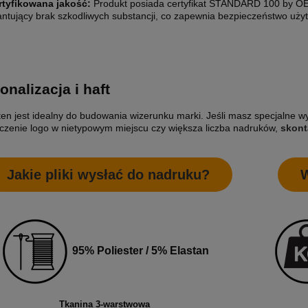
rtyfikowana jakość:
Produkt posiada certyfikat STANDARD 100 by 
ntujący brak szkodliwych substancji, co zapewnia bezpieczeństwo uży
onalizacja i haft
ten jest idealny do budowania wizerunku marki. Jeśli masz specjalne 
czenie logo w nietypowym miejscu czy większa liczba nadruków,
skont
ETYKIETY SAMOPRZYLEPNE NA
10 000X ETYKIETY SAMOPRZYLEP
5 CM (NAKLEJKI) Z WŁASNYM
ROLCE 7X7 CM (NAKLEJKI) Z WŁ
M - KOŁO - FOLIA BIAŁA
NADRUKIEM - KWADRAT - FOLIA B
0 zł
2 200,00 zł
Jakie pliki wysłać do nadruku?
W
larna:
1 850,00 zł
Cena regularna:
2 400,00 zł
 cena:
1 850,00 zł
Najniższa cena:
2 400,00 zł
1 788,62 zł
larna:
Cena regularna:
95% Poliester / 5% Elastan
 cena:
1 504,07 zł
Najniższa cena:
1 951,22 zł
SZYKA
DO KOSZYKA
Tkanina 3-warstwowa