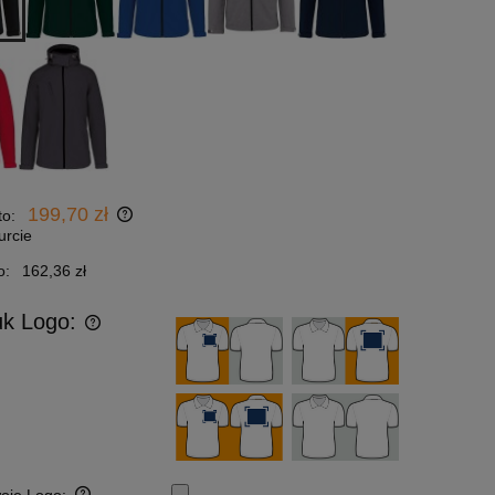
199,70 zł
to:
urcie
o:
162,36 zł
uk Logo: