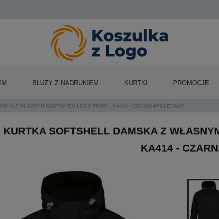
EM
BLUZY Z NADRUKIEM
KURTKI
PROMOCJE
MSKA Z WŁASNYM NADRUKIEM LOGO FIRMY - KA414 - CZARNA #POLECAMY
KURTKA SOFTSHELL DAMSKA Z WŁASNYM
KA414 - CZAR