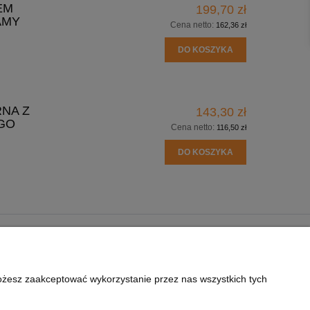
EM
199,70 zł
AMY
Cena netto:
162,36 zł
DO KOSZYKA
RNA Z
143,30 zł
GO
Cena netto:
116,50 zł
DO KOSZYKA
O NAS
U NA UBRANIACH
KONTAKT
Możesz zaakceptować wykorzystanie przez nas wszystkich tych
ŁAĆ DO NADRUKU?
REALIZACJE - GALERIA
DLACZEGO WYBRAĆ NASZ SKLEP