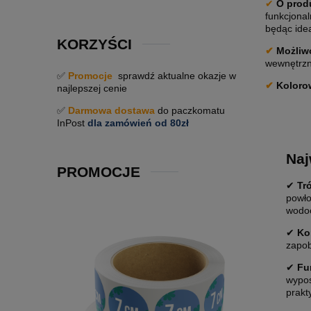
✔
O prod
funkcjona
będąc ide
KORZYŚCI
✔
Możliwo
wewnętrzne
✅
Promocje
sprawdź aktualne okazje w
✔
Koloro
najlepszej cenie
✅
Darmowa dostawa
do paczkomatu
InPost
dla zamówień od 80zł
Naj
PROMOCJE
✔
Tr
powło
wodoo
✔
Ko
zapob
✔
Fu
wypos
prakt