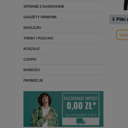
SPODNIE Z NADRUKIEM
GADŻETY FIRMOWE
⇩ Pliki
NAKLEJKI
Kart
TORBY I PLECAKI
KOSZULE
CZAPKI
NOWOŚCI
PROMOCJE