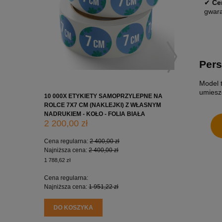
✔
Ce
gwara
Pers
Model 
umiesz
10 000X ETYKIETY SAMOPRZYLEPNE NA
10 000X 
ROLCE 7X7 CM (NAKLEJKI) Z WŁASNYM
ROLCE 5X
NADRUKIEM - KOŁO - FOLIA BIAŁA
NADRUKIE
2 200,00 zł
1 650,0
Cena regularna:
2 400,00 zł
Cena regu
Najniższa cena:
2 400,00 zł
Najniższa
1 788,62 zł
1 341,46 zł
Cena regularna:
Cena regu
Najniższa cena:
1 951,22 zł
Najniższa
DO KOSZYKA
DO KO