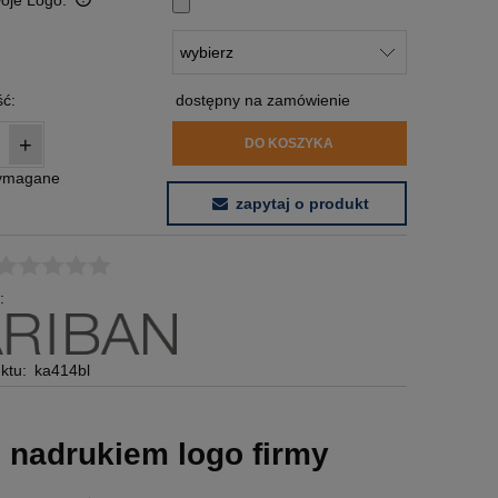
woje Logo:
:
ć:
dostępny na zamówienie
+
DO KOSZYKA
wymagane
zapytaj o produkt
:
ktu:
ka414bl
 nadrukiem logo firmy