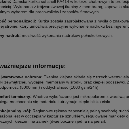
ukcie:
Damska kurtka softshell KA414 w kolorze chabrowym to profesjo
lnością. Wykonana z trójwarstwowej tkaniny z membraną, zapewnia sk
alnym wyborem dla pracowników i zespołów firmowych.
ść personalizacji
:
Kurtka została zaprojektowana z myślą o znakowa
j stronie, który umożliwia precyzyjne wykonanie nadruku bez ingerencj
wy nadruk:
możliwość wykonania nadruków pełnokolorowych.
ważniejsze informacje:
ójwarstwowa ochrona:
Tkanina klejona składa się z trzech warstw: ela
ki zewnętrznej, wydajnej membrany w środku oraz ciepłej podszewki. 
dporność (5000 mm) i oddychalność (1000 gsm/24h).
mfort termiczny:
Wnętrze wykończone jest mikropolarem z warstwą anty
iega mechaceniu się materiału i utrzymuje ciepło blisko ciała.
nkcjonalny krój:
Raglanowe rękawy zapewniają pełną swobodę ruchó
ażona jest w odczepiany kaptur ze sznurkiem, regulowane mankiety o
ycznych kieszeni na zamek (dwie boczne i jedna na piersi).