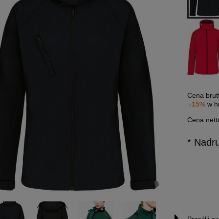
Cena brut
-15%
w h
Cena nett
* Nadr