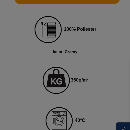
100% Poliester
kolor: Czarny
360
g
/m²
4
0
°C