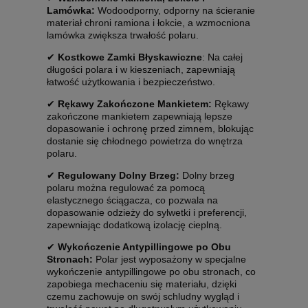
Lamówka:
Wodoodporny, odporny na ścieranie
materiał chroni ramiona i łokcie, a wzmocniona
lamówka zwiększa trwałość polaru.
✔
Kostkowe Zamki Błyskawiczne
: Na całej
długości polara i w kieszeniach, zapewniają
łatwość użytkowania i bezpieczeństwo.
✔
Rękawy Zakończone Mankietem:
Rękawy
zakończone mankietem zapewniają lepsze
dopasowanie i ochronę przed zimnem, blokując
dostanie się chłodnego powietrza do wnętrza
polaru.
✔
Regulowany Dolny Brzeg:
Dolny brzeg
polaru można regulować za pomocą
elastycznego ściągacza, co pozwala na
dopasowanie odzieży do sylwetki i preferencji,
zapewniając dodatkową izolację cieplną.
✔
Wykończenie Antypillingowe po Obu
Stronach:
Polar jest wyposażony w specjalne
wykończenie antypillingowe po obu stronach, co
zapobiega mechaceniu się materiału, dzięki
czemu zachowuje on swój schludny wygląd i