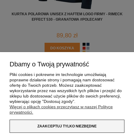
KURTKA POLAROWA UNISEX Z HAFTEM LOGO FIRMY - RIMECK
KU
EFFECT 530 - GRANATOWA #POLECAMY
89,80 zł
DO KOSZYKA
Dbamy o Twoją prywatność
POMOC
Pliki cookies i pokrewne im technologie umożliwiają
poprawne działanie strony i pomagają nam dostosować
MOJE KONTO
ofertę do Twoich potrzeb. Możesz zaakceptować
wykorzystanie przez nas wszystkich tych plików i przejść do
sklepu lub dostosować użycie plików do swoich preferencji,
PŁATNOŚCI I DOSTAWA
wybierając opcję "Dostosuj zgody".
Więcej o plikach cookies przeczytasz w naszej Polityce
prywatności.
INFORMACJE
ZAAKCEPTUJ TYLKO NIEZBĘDNE
O NAS