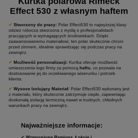
Kurtka polarowa Rimeck
Effect 530 z własnym haftem
✔
Stworzony do pracy
:
Polar Effect530 to najwyższej klasy
odzież robocza stworzona z myślą o profesjonalistach
pracujących w wymagających środowiskach. Dzięki
zaawansowanemu materiałowi, ten polar skutecznie chroni
przed zimnem, idealnie sprawdzając się podczas pracy na
zewnątrz.
✔
Możliwość personalizacji
:
Kurtka oferuje możliwość
umieszczenia logo firmy za pomocą
haftu
, co pozwala na
dostosowanie jej do oczekiwanego wizerunku i potrzeb
klienta.
✔
Wysoce Izolujący Materiał:
Polar Effect530 wykonany jest
z materiału, który skutecznie zatrzymuje ciepło, zapewniając
doskonałą izolację termiczną nawet w trudnych, chłodnych
warunkach pracy na zewnątrz.
Najważniejsze informacje:
✔
Wzmocnione Ramiona, Łokcie i