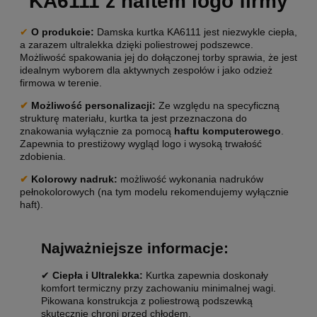
KA6111 z haftem logo firmy
✔
O produkcie:
Damska kurtka KA6111 jest niezwykle ciepła,
a zarazem ultralekka dzięki poliestrowej podszewce.
Możliwość spakowania jej do dołączonej torby sprawia, że jest
idealnym wyborem dla aktywnych zespołów i jako odzież
firmowa w terenie.
✔
Możliwość personalizacji
:
Ze względu na specyficzną
strukturę materiału, kurtka ta jest przeznaczona do
znakowania wyłącznie za pomocą
haftu komputerowego
.
Zapewnia to prestiżowy wygląd logo i wysoką trwałość
zdobienia.
✔
Kolorowy nadruk:
możliwość wykonania nadruków
pełnokolorowych (na tym modelu rekomendujemy wyłącznie
haft).
Najważniejsze informacje:
✔
Ciepła i Ultralekka:
Kurtka zapewnia doskonały
komfort termiczny przy zachowaniu minimalnej wagi.
Pikowana konstrukcja z poliestrową podszewką
skutecznie chroni przed chłodem.