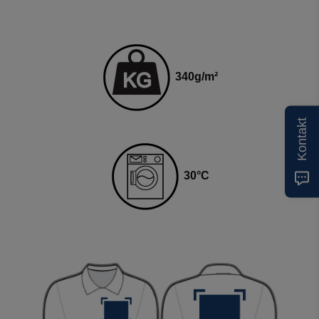
34
0
g
/m²
Kontakt
3
0
°C