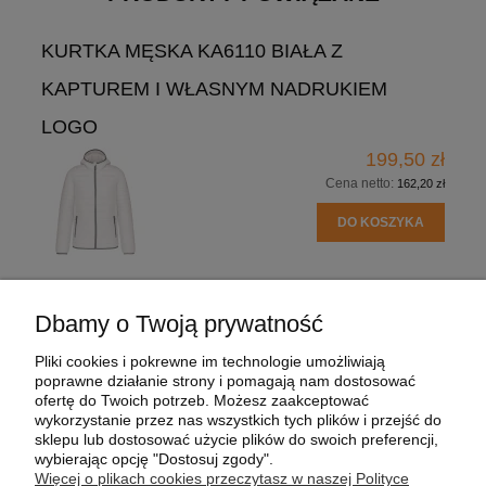
KURTKA MĘSKA KA6110 BIAŁA Z
KAPTUREM I WŁASNYM NADRUKIEM
LOGO
199,50 zł
Cena netto:
162,20 zł
DO KOSZYKA
Dbamy o Twoją prywatność
POMOC
Pliki cookies i pokrewne im technologie umożliwiają
poprawne działanie strony i pomagają nam dostosować
MOJE KONTO
ofertę do Twoich potrzeb. Możesz zaakceptować
wykorzystanie przez nas wszystkich tych plików i przejść do
sklepu lub dostosować użycie plików do swoich preferencji,
PŁATNOŚCI I DOSTAWA
wybierając opcję "Dostosuj zgody".
Więcej o plikach cookies przeczytasz w naszej Polityce