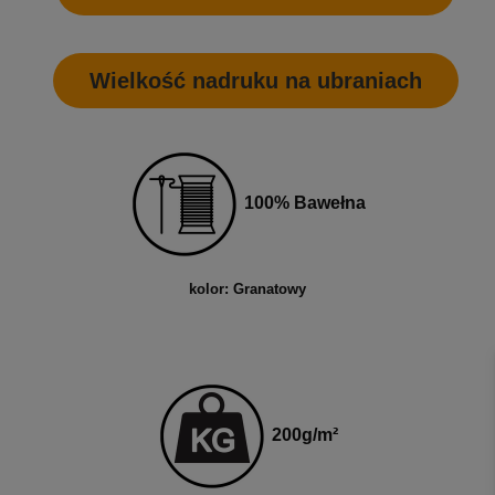
Wielkość nadruku na ubraniach
100% Bawełna
kolor: Granatowy
200
g
/m²