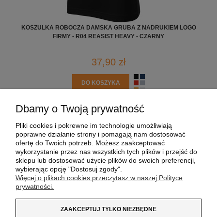
KOSZULKA ROBOCZA DAMSKA GRUBA Z NADRUKIEM LOGO
BLU
FIRMY - R04 REASIST HEAVY - CZARNY
37,90 zł
DO KOSZYKA
Dbamy o Twoją prywatność
POMOC
Pliki cookies i pokrewne im technologie umożliwiają
poprawne działanie strony i pomagają nam dostosować
MOJE KONTO
ofertę do Twoich potrzeb. Możesz zaakceptować
wykorzystanie przez nas wszystkich tych plików i przejść do
sklepu lub dostosować użycie plików do swoich preferencji,
PŁATNOŚCI I DOSTAWA
wybierając opcję "Dostosuj zgody".
Więcej o plikach cookies przeczytasz w naszej Polityce
prywatności.
INFORMACJE
ZAAKCEPTUJ TYLKO NIEZBĘDNE
O NAS