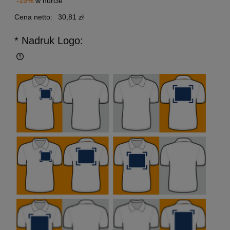
-15%
w hurcie
Cena netto:
30,81 zł
* Nadruk Logo: