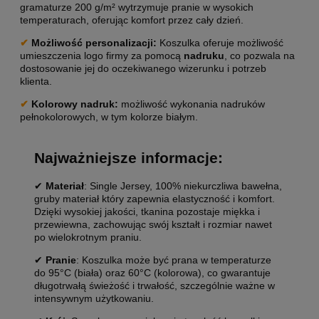
gramaturze 200 g/m² wytrzymuje pranie w wysokich
temperaturach, oferując komfort przez cały dzień.
✔
Możliwość personalizacji
:
Koszulka oferuje możliwość
umieszczenia logo firmy za pomocą
nadruku
, co pozwala na
dostosowanie jej do oczekiwanego wizerunku i potrzeb
klienta.
✔
Kolorowy nadruk:
możliwość wykonania nadruków
pełnokolorowych, w tym kolorze białym.
Najważniejsze informacje:
✔
Materiał
: Single Jersey, 100% niekurczliwa bawełna,
gruby materiał który zapewnia elastyczność i komfort.
Dzięki wysokiej jakości, tkanina pozostaje miękka i
przewiewna, zachowując swój kształt i rozmiar nawet
po wielokrotnym praniu.
✔
Pranie
: Koszulka może być prana w temperaturze
do 95°C (biała) oraz 60°C (kolorowa), co gwarantuje
długotrwałą świeżość i trwałość, szczególnie ważne w
intensywnym użytkowaniu.