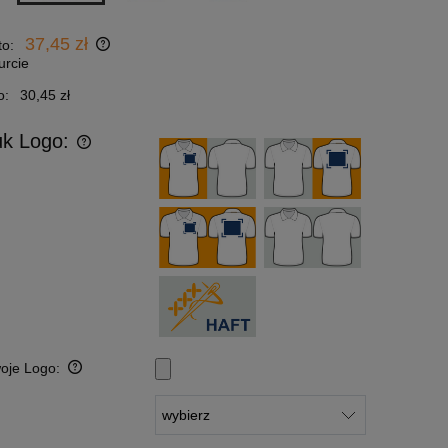
37,45 zł
to:
urcie
o:
30,45 zł
uk Logo:
woje Logo:
: