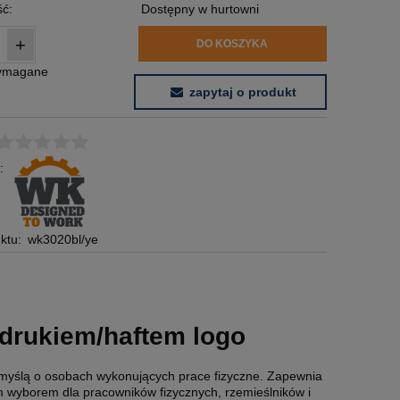
ć:
Dostępny w hurtowni
+
DO KOSZYKA
wymagane
zapytaj o produkt
:
ktu:
wk3020bl/ye
drukiem/haftem logo
myślą o osobach wykonujących prace fizyczne. Zapewnia
m wyborem dla pracowników fizycznych, rzemieślników i