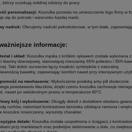
, którzy oczekują solidnej odzieży do pracy.
ść personalizacji:
Koszulka pozwala na umieszczenie logo firmy w f
e się do potrzeb i wizerunku każdej marki.
wy nadruk:
Oferujemy nadruki pełnokolorowe, w tym białe, zapewniając 
ważniejsze informacje:
eriał i skład:
Koszulka męska z krótkim rękawem została wykonana z
ci tkaniny dżersejowej, stanowiącej mieszankę 65% poliestru i 35% baw
nej. Taki dobór surowców łączy trwałość syntetyków z naturalną
iewnością bawełny, zapewniając komfort nawet przy intensywnym użyt
porność na mechacenie:
Wykończenie powłoką anty-pill skutecznie
iega powstawaniu kłaczków, dzięki czemu koszulka zachowuje nienag
d, nawet po wielokrotnym praniu w temperaturze 60°C.
ylowy krój i wykończenie:
Okrągły dekolt z dodatkiem elastanu gwara
dę ruchów, natomiast kontrastowa lamówka zdobiąca ramiona i wnętrz
e koszulce nowoczesny, wyrazisty charakter.
ecyzyjne detale:
Koszulka została uzupełniona o ściągacz z kontrasto
kami przy mankietach oraz podwójne stebnowanie u dołu, co zwiększa