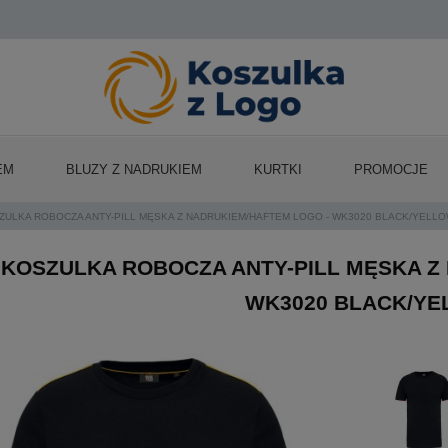
EM
BLUZY Z NADRUKIEM
KURTKI
PROMOCJE
ZULKA ROBOCZA ANTY-PILL MĘSKA Z NADRUKIEM/HAFTEM LOGO - WK3020 BLACK/YELL
KOSZULKA ROBOCZA ANTY-PILL MĘSKA Z
WK3020 BLACK/Y