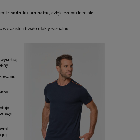
ormie
nadruku lub haftu
, dzięki czemu idealnie
wyraziste i trwałe efekty wizualne.
 wysokiej
ełny
kowaniu.
anny
ntuje
e szyi
wymi
 jej