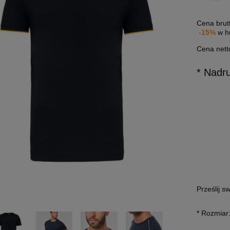
Cena brut
-15%
w h
Cena nett
* Nadr
Prześlij s
*
Rozmiar