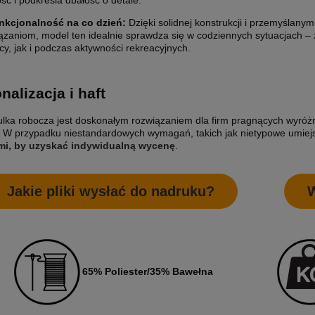
ość i podkreśla dbałość o detale.
nkcjonalność na co dzień:
Dzięki solidnej konstrukcji i przemyślanym
ązaniom, model ten idealnie sprawdza się w codziennych sytuacjach –
cy, jak i podczas aktywności rekreacyjnych.
nalizacja i haft
lka robocza jest doskonałym rozwiązaniem dla firm pragnących wyróż
 W przypadku niestandardowych wymagań, takich jak nietypowe umiejsc
ETYKIETY SAMOPRZYLEPNE NA
10 000X ETYKIETY SAMOPRZYLEP
ami, by uzyskać indywidualną wycenę
.
7 CM (NAKLEJKI) Z WŁASNYM
ROLCE 5X5 CM (NAKLEJKI) Z WŁ
M - KWADRAT - FOLIA BIAŁA
NADRUKIEM - KWADRAT - FOLIA B
0 zł
1 650,00 zł
Jakie pliki wysłać do nadruku?
W
larna:
2 400,00 zł
Cena regularna:
1 850,00 zł
 cena:
2 400,00 zł
Najniższa cena:
1 850,00 zł
1 341,46 zł
larna:
Cena regularna:
 cena:
1 951,22 zł
Najniższa cena:
1 504,07 zł
65% Poliester/35% Bawełna
SZYKA
DO KOSZYKA