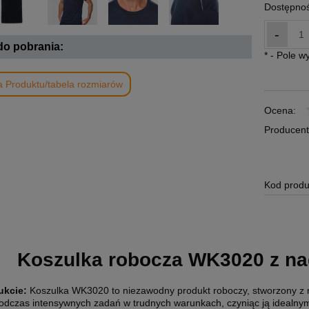
Dostępnoś
-
 do pobrania:
*
- Pole 
a Produktu/tabela rozmiarów
Ocena:
Producent
Kod produ
Koszulka robocza WK3020 z na
ukcie:
Koszulka WK3020 to niezawodny produkt roboczy, stworzony z 
podczas intensywnych zadań w trudnych warunkach, czyniąc ją idealny