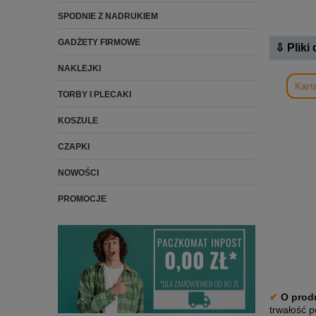
SPODNIE Z NADRUKIEM
GADŻETY FIRMOWE
⇩ Pliki
NAKLEJKI
Kart
TORBY I PLECAKI
KOSZULE
CZAPKI
NOWOŚCI
PROMOCJE
✔
O prod
trwałość 