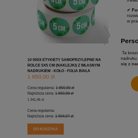
trwał
✔
Fu
rozwi
w pra
Perso
Ta koszu
nadruku.
10 000X ETYKIETY SAMOPRZYLEPNE NA
10 000X 
się z n
ROLCE 5X5 CM (NAKLEJKI) Z WŁASNYM
ROLCE 7X
NADRUKIEM - KOŁO - FOLIA BIAŁA
NADRUKIE
1 650,00 zł
2 200,0
Cena regularna:
1 850,00 zł
Cena regu
Najniższa cena:
1 850,00 zł
Najniższa
1 341,46 zł
1 788,62 zł
Cena regularna:
Cena regu
Najniższa cena:
1 504,07 zł
Najniższa
DO KOSZYKA
DO KO