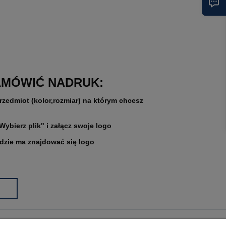
AMÓWIĆ NADRUK:
rzedmiot (kolor,rozmiar) na którym chcesz
"Wybierz plik" i załącz swoje logo
gdzie ma znajdować się logo