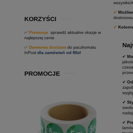
wszystkich
✔
Możliwo
dostosowuj
KORZYŚCI
✔
Koloro
✅
Promocje
sprawdź aktualne okazje w
najlepszej cenie
Naj
✅
Darmowa dostawa
do paczkomatu
InPost
dla zamówień od 80zł
✔
Mat
jakoś
czesa
PROMOCJE
przew
✔
Od
zapob
wyglą
✔
St
swobo
nadaj
✔
Pr
lamów