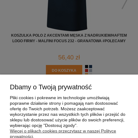
KOSZULKA POLO Z AKCENTAMI MĘSKA Z NADRUKIEM/HAFTEM
KO
LOGO FIRMY - MALFINI FOCUS 232 - GRANATOWA #POLECAMY
56,40 zł
DO KOSZYKA
Dbamy o Twoją prywatność
POMOC
Pliki cookies i pokrewne im technologie umożliwiają
poprawne działanie strony i pomagają nam dostosować
MOJE KONTO
ofertę do Twoich potrzeb. Możesz zaakceptować
wykorzystanie przez nas wszystkich tych plików i przejść do
sklepu lub dostosować użycie plików do swoich preferencji,
PŁATNOŚCI I DOSTAWA
wybierając opcję "Dostosuj zgody".
Więcej o plikach cookies przeczytasz w naszej Polityce
prywatności.
INFORMACJE