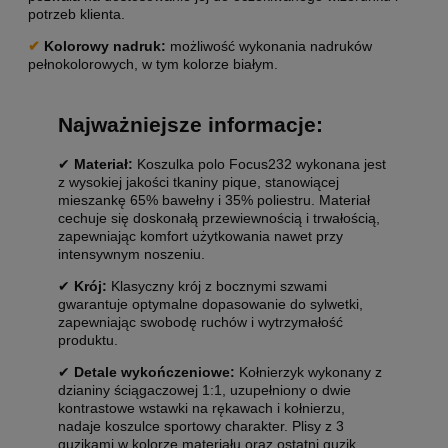
potrzeb klienta.
✔
Kolorowy nadruk:
możliwość wykonania nadruków
pełnokolorowych, w tym kolorze białym.
Najważniejsze informacje:
✔
Materiał:
Koszulka polo Focus232 wykonana jest
z wysokiej jakości tkaniny pique, stanowiącej
mieszankę 65% bawełny i 35% poliestru. Materiał
cechuje się doskonałą przewiewnością i trwałością,
zapewniając komfort użytkowania nawet przy
intensywnym noszeniu.
✔
Krój:
Klasyczny krój z bocznymi szwami
gwarantuje optymalne dopasowanie do sylwetki,
zapewniając swobodę ruchów i wytrzymałość
produktu.
✔
Detale wykończeniowe:
Kołnierzyk wykonany z
dzianiny ściągaczowej 1:1, uzupełniony o dwie
kontrastowe wstawki na rękawach i kołnierzu,
nadaje koszulce sportowy charakter. Plisy z 3
guzikami w kolorze materiału oraz ostatni guzik