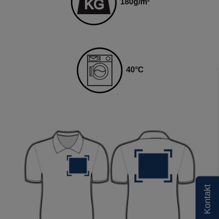
180
g
/m²
40
°C
Kontakt