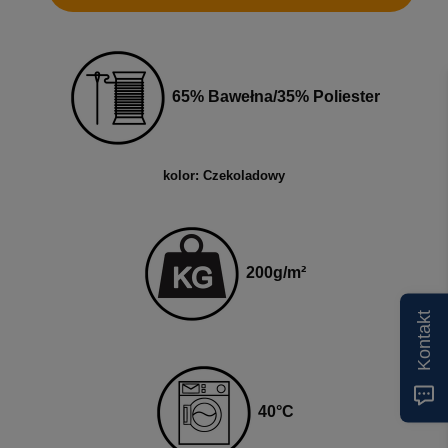
65% Bawełna/35% Poliester
kolor: Czekoladowy
200
g
/m²
Kontakt
40
°C