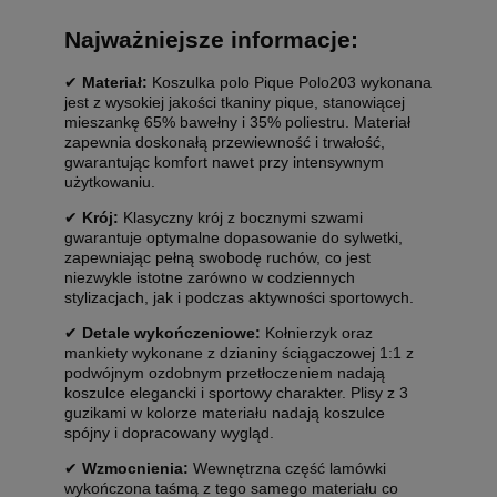
Najważniejsze informacje:
✔
Materiał:
Koszulka polo Pique Polo203 wykonana
jest z wysokiej jakości tkaniny pique, stanowiącej
mieszankę 65% bawełny i 35% poliestru. Materiał
zapewnia doskonałą przewiewność i trwałość,
gwarantując komfort nawet przy intensywnym
użytkowaniu.
✔
Krój:
Klasyczny krój z bocznymi szwami
gwarantuje optymalne dopasowanie do sylwetki,
zapewniając pełną swobodę ruchów, co jest
niezwykle istotne zarówno w codziennych
stylizacjach, jak i podczas aktywności sportowych.
✔
Detale wykończeniowe:
Kołnierzyk oraz
mankiety wykonane z dzianiny ściągaczowej 1:1 z
podwójnym ozdobnym przetłoczeniem nadają
koszulce elegancki i sportowy charakter. Plisy z 3
guzikami w kolorze materiału nadają koszulce
spójny i dopracowany wygląd.
✔
Wzmocnienia:
Wewnętrzna część lamówki
wykończona taśmą z tego samego materiału co