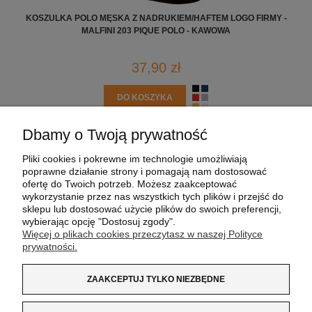
KOSZULKA POLO MĘSKA Z NADRUKIEM/HAFTEM LOGO FIRMY -
KO
MALFINI 203 PIQUE POLO - KAWOWA
37,90 zł
DO KOSZYKA
Dbamy o Twoją prywatność
POMOC
Pliki cookies i pokrewne im technologie umożliwiają
poprawne działanie strony i pomagają nam dostosować
MOJE KONTO
ofertę do Twoich potrzeb. Możesz zaakceptować
wykorzystanie przez nas wszystkich tych plików i przejść do
sklepu lub dostosować użycie plików do swoich preferencji,
PŁATNOŚCI I DOSTAWA
wybierając opcję "Dostosuj zgody".
Więcej o plikach cookies przeczytasz w naszej Polityce
prywatności.
INFORMACJE
ZAAKCEPTUJ TYLKO NIEZBĘDNE
O NAS