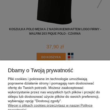
KOSZULKA POLO MĘSKA Z NADRUKIEM/HAFTEM LOGO FIRMY -
KO
MALFINI 203 PIQUE POLO - CZARNA
37,90 zł
DO KOSZYKA
Dbamy o Twoją prywatność
POMOC
Pliki cookies i pokrewne im technologie umożliwiają
poprawne działanie strony i pomagają nam dostosować
MOJE KONTO
ofertę do Twoich potrzeb. Możesz zaakceptować
wykorzystanie przez nas wszystkich tych plików i przejść do
sklepu lub dostosować użycie plików do swoich preferencji,
PŁATNOŚCI I DOSTAWA
wybierając opcję "Dostosuj zgody".
Więcej o plikach cookies przeczytasz w naszej Polityce
prywatności.