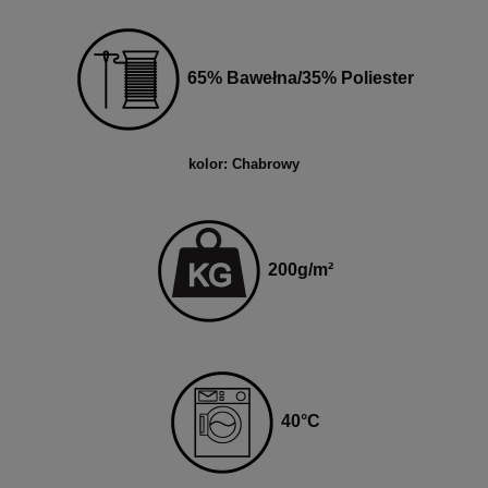
65% Bawełna/35% Poliester
kolor: Chabrowy
200
g
/m²
40
°C