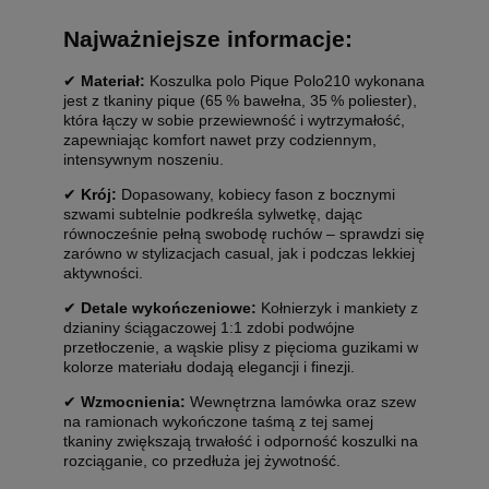
Najważniejsze informacje:
✔
Materiał:
Koszulka polo Pique Polo210 wykonana
jest z tkaniny pique (65 % bawełna, 35 % poliester),
która łączy w sobie przewiewność i wytrzymałość,
zapewniając komfort nawet przy codziennym,
intensywnym noszeniu.
✔
Krój:
Dopasowany, kobiecy fason z bocznymi
szwami subtelnie podkreśla sylwetkę, dając
równocześnie pełną swobodę ruchów – sprawdzi się
zarówno w stylizacjach casual, jak i podczas lekkiej
aktywności.
✔
Detale wykończeniowe:
Kołnierzyk i mankiety z
dzianiny ściągaczowej 1:1 zdobi podwójne
przetłoczenie, a wąskie plisy z pięcioma guzikami w
kolorze materiału dodają elegancji i finezji.
✔
Wzmocnienia:
Wewnętrzna lamówka oraz szew
na ramionach wykończone taśmą z tej samej
tkaniny zwiększają trwałość i odporność koszulki na
rozciąganie, co przedłuża jej żywotność.