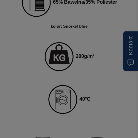
65% Bawełna/35% Poliester
kolor: Snorkel blue
Kontakt
200
g
/m²
40
°C