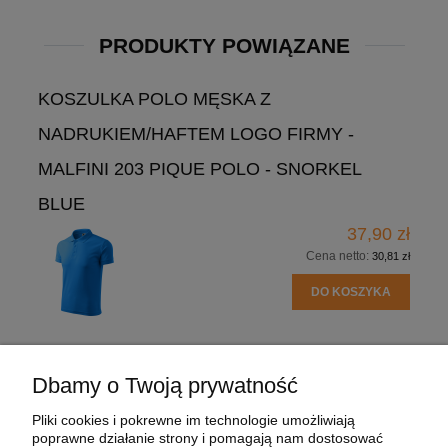
PRODUKTY POWIĄZANE
KOSZULKA POLO MĘSKA Z
NADRUKIEM/HAFTEM LOGO FIRMY -
MALFINI 203 PIQUE POLO - SNORKEL
BLUE
37,90 zł
Cena netto:
30,81 zł
DO KOSZYKA
Dbamy o Twoją prywatność
POMOC
Pliki cookies i pokrewne im technologie umożliwiają
poprawne działanie strony i pomagają nam dostosować