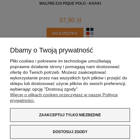
MALFINI 210 PIQUE POLO - KHAKI
37,90 zł
DO KOSZYKA
Dbamy o Twoją prywatność
POMOC
Pliki cookies i pokrewne im technologie umożliwiają
poprawne działanie strony i pomagają nam dostosować
MOJE KONTO
ofertę do Twoich potrzeb. Możesz zaakceptować
wykorzystanie przez nas wszystkich tych plików i przejść do
sklepu lub dostosować użycie plików do swoich preferencji,
PŁATNOŚCI I DOSTAWA
wybierając opcję "Dostosuj zgody".
Więcej o plikach cookies przeczytasz w naszej Polityce
prywatności.
INFORMACJE
ZAAKCEPTUJ TYLKO NIEZBĘDNE
O NAS
DOSTOSUJ ZGODY