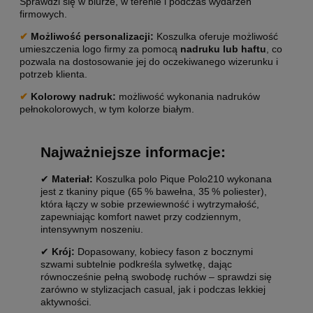
Sprawdzi się w biurze, w terenie i podczas wydarzeń
firmowych.
✔
Możliwość personalizacji
:
Koszulka oferuje możliwość
umieszczenia logo firmy za pomocą
nadruku lub haftu
, co
pozwala na dostosowanie jej do oczekiwanego wizerunku i
potrzeb klienta.
✔
Kolorowy nadruk:
możliwość wykonania nadruków
pełnokolorowych, w tym kolorze białym.
Najważniejsze informacje:
✔
Materiał:
Koszulka polo Pique Polo210 wykonana
jest z tkaniny pique (65 % bawełna, 35 % poliester),
która łączy w sobie przewiewność i wytrzymałość,
zapewniając komfort nawet przy codziennym,
intensywnym noszeniu.
✔
Krój:
Dopasowany, kobiecy fason z bocznymi
szwami subtelnie podkreśla sylwetkę, dając
równocześnie pełną swobodę ruchów – sprawdzi się
zarówno w stylizacjach casual, jak i podczas lekkiej
aktywności.