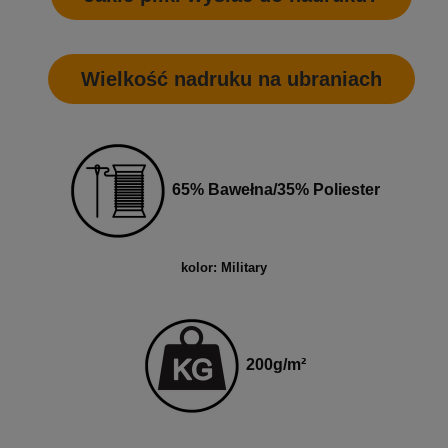
Wielkość nadruku na ubraniach
65% Bawełna/35% Poliester
kolor: Military
200
g
/m²