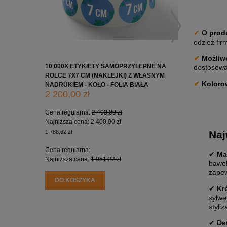
✔
O prod
odzież fir
✔
Możliwo
10 000X ETYKIETY SAMOPRZYLEPNE NA
10 000X 
dostosowan
ROLCE 7X7 CM (NAKLEJKI) Z WŁASNYM
ROLCE 5X
✔
Koloro
NADRUKIEM - KOŁO - FOLIA BIAŁA
NADRUKIE
2 200,00 zł
1 650,0
Cena regularna:
2 400,00 zł
Cena regu
Najniższa cena:
2 400,00 zł
Najniższa
Naj
1 788,62 zł
1 341,46 zł
Cena regularna:
Cena regu
✔
Mat
Najniższa cena:
1 951,22 zł
Najniższa
baweł
zapew
DO KOSZYKA
DO KO
✔
Kró
sylwe
styli
✔
De