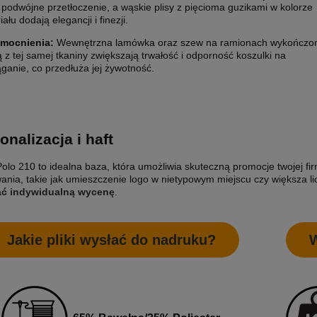
 podwójne przetłoczenie, a wąskie plisy z pięcioma guzikami w kolorze
ału dodają elegancji i finezji.
mocnienia:
Wewnętrzna lamówka oraz szew na ramionach wykończo
 z tej samej tkaniny zwiększają trwałość i odporność koszulki na
ąganie, co przedłuża jej żywotność.
onalizacja i haft
olo 210 to idealna baza, która umożliwia skuteczną promocje twojej f
ania, takie jak umieszczenie logo w nietypowym miejscu czy większa li
ać indywidualną wycenę
.
Jakie pliki wysłać do nadruku?
W