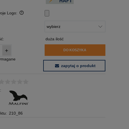
woje Logo:
:
ć:
duża ilość
+
DO KOSZYKA
wymagane
zapytaj o produkt
:
ktu:
210_86