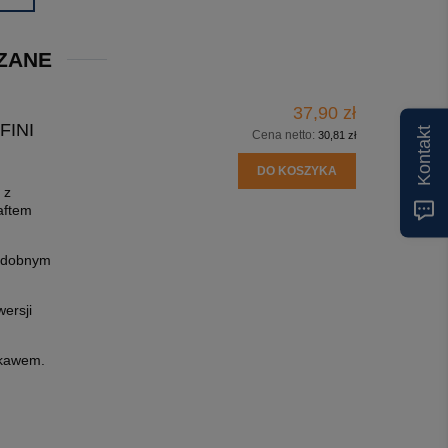
ZANE
37,90 zł
FINI
Kontakt
Cena netto:
30,81 zł
DO KOSZYKA
 z
aftem
ozdobnym
ersji
ękawem.