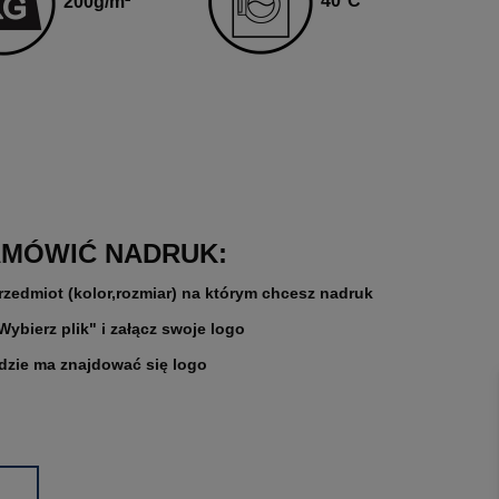
40
°C
200
g
/m²
AMÓWIĆ NADRUK:
rzedmiot (kolor,rozmiar) na którym chcesz nadruk
"Wybierz plik" i załącz swoje logo
gdzie ma znajdować się logo