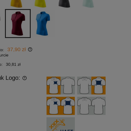
37,90 zł
to:
urcie
o:
30,81 zł
uk Logo: