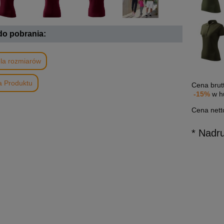
 do pobrania:
la rozmiarów
a Produktu
Cena brut
-15%
w h
Cena nett
* Nadr