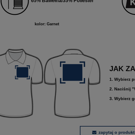
65% Bawełna/35% Poliester
kolor: Garnet
JAK Z
1. Wybierz p
2. Naciśnij 
3. Wybierz 
zapytaj o produkt