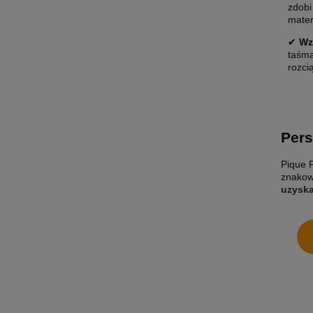
zdobi
materi
✔
Wz
taśmą
rozci
Pers
Pique P
znakow
uzysk