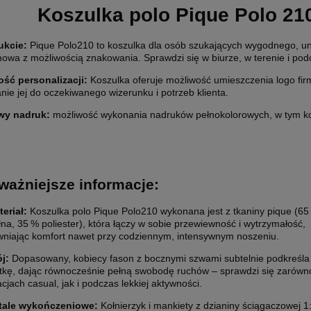
Koszulka polo Pique Polo 21
ukcie:
Pique Polo210 to koszulka dla osób szukających wygodnego, uni
mowa z możliwością znakowania. Sprawdzi się w biurze, w terenie i po
ść personalizacji
:
Koszulka oferuje możliwość umieszczenia logo f
ETYKIETY SAMOPRZYLEPNE NA
10 000X ETYKIETY SAMOPRZYLEP
ie jej do oczekiwanego wizerunku i potrzeb klienta.
5 CM (NAKLEJKI) Z WŁASNYM
ROLCE 7X7 CM (NAKLEJKI) Z WŁ
wy nadruk:
możliwość wykonania nadruków pełnokolorowych, w tym ko
M - KOŁO - FOLIA BIAŁA
NADRUKIEM - KWADRAT - FOLIA B
0 zł
2 200,00 zł
larna:
1 850,00 zł
Cena regularna:
2 400,00 zł
 cena:
1 850,00 zł
Najniższa cena:
2 400,00 zł
ważniejsze informacje:
1 788,62 zł
larna:
Cena regularna:
eriał:
Koszulka polo Pique Polo210 wykonana jest z tkaniny pique (65
 cena:
1 504,07 zł
Najniższa cena:
1 951,22 zł
na, 35 % poliester), która łączy w sobie przewiewność i wytrzymałość,
niając komfort nawet przy codziennym, intensywnym noszeniu.
SZYKA
DO KOSZYKA
j:
Dopasowany, kobiecy fason z bocznymi szwami subtelnie podkreśla
tkę, dając równocześnie pełną swobodę ruchów – sprawdzi się zarówn
zacjach casual, jak i podczas lekkiej aktywności.
tale wykończeniowe:
Kołnierzyk i mankiety z dzianiny ściągaczowej 1