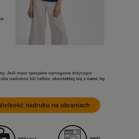
ne
irmy. Jeśli masz specjalne wymagania dotyczące
czba nadruków lub haftów,
skontaktuj się z nami, by
ielkość nadruku na ubraniach