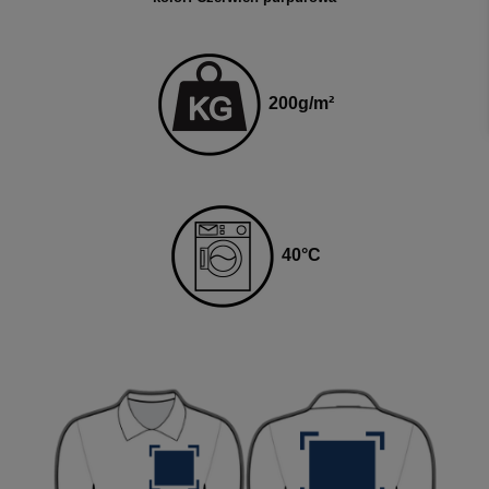
200
g
/m²
4
0
°C