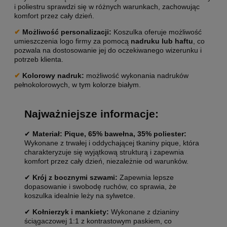
i poliestru sprawdzi się w różnych warunkach, zachowując
komfort przez cały dzień.
✔
Możliwość personalizacji
:
Koszulka oferuje możliwość
umieszczenia logo firmy za pomocą
nadruku lub haftu
, co
pozwala na dostosowanie jej do oczekiwanego wizerunku i
potrzeb klienta.
✔
Kolorowy nadruk:
możliwość wykonania nadruków
pełnokolorowych, w tym kolorze białym.
Najważniejsze informacje:
✔
Materiał: Pique, 65% bawełna, 35% poliester:
Wykonane z trwałej i oddychającej tkaniny pique, która
charakteryzuje się wyjątkową strukturą i zapewnia
komfort przez cały dzień, niezależnie od warunków.
✔
Krój z bocznymi szwami:
Zapewnia lepsze
dopasowanie i swobodę ruchów, co sprawia, że
koszulka idealnie leży na sylwetce.
✔
Kołnierzyk i mankiety:
Wykonane z dzianiny
ściągaczowej 1:1 z kontrastowym paskiem, co