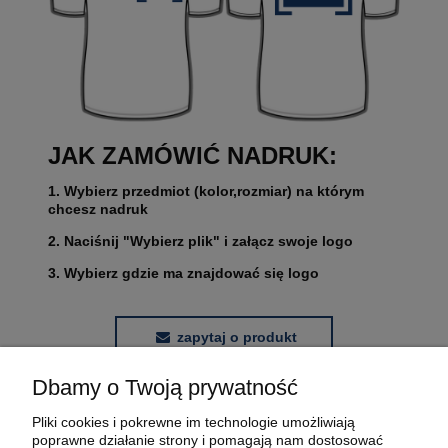
JAK ZAMÓWIĆ NADRUK:
1. Wybierz przedmiot (kolor,rozmiar) na którym
chcesz nadruk
2. Naciśnij "Wybierz plik" i załącz swoje logo
3. Wybierz gdzie ma znajdować się logo
zapytaj o produkt
Dbamy o Twoją prywatność
POMOC
Pliki cookies i pokrewne im technologie umożliwiają
poprawne działanie strony i pomagają nam dostosować