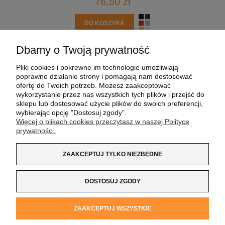
76,50 zł
DO KOSZYKA
Dbamy o Twoją prywatność
POMOC
Pliki cookies i pokrewne im technologie umożliwiają
poprawne działanie strony i pomagają nam dostosować
MOJE KONTO
ofertę do Twoich potrzeb. Możesz zaakceptować
wykorzystanie przez nas wszystkich tych plików i przejść do
sklepu lub dostosować użycie plików do swoich preferencji,
PŁATNOŚCI I DOSTAWA
wybierając opcję "Dostosuj zgody".
Więcej o plikach cookies przeczytasz w naszej Polityce
prywatności.
INFORMACJE
ZAAKCEPTUJ TYLKO NIEZBĘDNE
O NAS
DOSTOSUJ ZGODY
Koszulka z Logo
| NIP:
8733160695
| ul. Jana
ZAAKCEPTUJ WSZYSTKIE
Kochanowskiego 37/K5 |
33-100 Tarnów
| tel.:
14 662 20 40
|
e-mail:
sklep@koszulkazlogo.pl