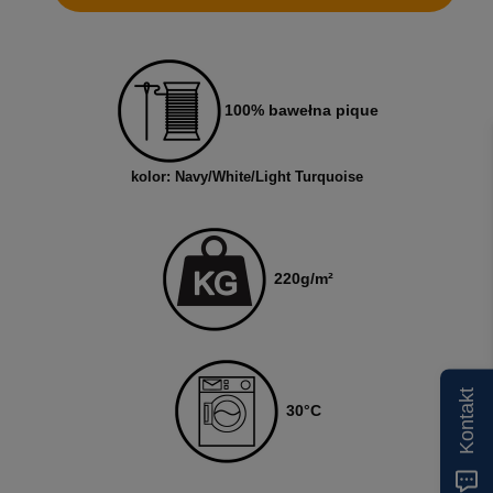
100% bawełna pique
kolor: Navy/White/Light Turquoise
220
g/m²
Kontakt
3
0
°C