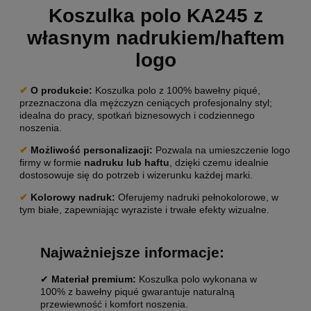
Koszulka polo KA245 z
własnym nadrukiem/haftem
logo
✔
O produkcie:
Koszulka polo z 100% bawełny piqué,
przeznaczona dla mężczyzn ceniących profesjonalny styl;
idealna do pracy, spotkań biznesowych i codziennego
noszenia.
✔
Możliwość personalizacji:
Pozwala na umieszczenie logo
firmy w formie
nadruku lub haftu
, dzięki czemu idealnie
dostosowuje się do potrzeb i wizerunku każdej marki.
✔
Kolorowy nadruk:
Oferujemy nadruki pełnokolorowe, w
tym białe, zapewniając wyraziste i trwałe efekty wizualne.
Najważniejsze informacje:
✔
Materiał premium:
Koszulka polo wykonana w
100% z bawełny piqué gwarantuje naturalną
przewiewność i komfort noszenia.