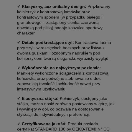
✔
Klasyczny, acz unikalny design:
Prążkowany
kołnierzyk z kontrastową lamówką oraz
kontrastowym spodem (w przypadku białego i
granatowego – zastąpiony cienką czerwoną
obwódką pod plisą) nadaje koszulce sportowy
charakter.
✔
Detale podkreślające styl:
Kontrastowa taśma
przy szyi i w rozcięciach bocznych oraz listwa z
dwoma guzikami i ozdobnym nadrukiem pod
kołnierzykiem tworzą elegancki, wyrazisty wygląd.
✔
Wykończenie na najwyższym poziomie:
Mankiety wykończone ściągaczem z kontrastową
końcówką oraz podwójne stebnowanie u dołu
zapewniają trwałość i schludność nawet przy
intensywnym użytkowaniu.
✔
Elastyczna stójka:
Kołnierzyk, dostępny jako
stójka, można nosić zarówno postawiony w górę, jak
i wywinięty w dół, co pozwala na dostosowanie
stylizacji do indywidualnych preferencji.
✔
Certyfikowana jakość:
Produkt posiada
certyfikat STANDARD 100 by OEKO-TEX® N° CQ