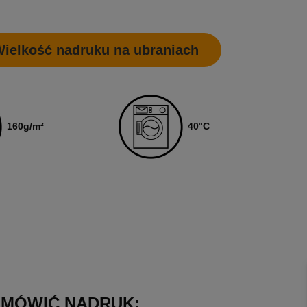
ielkość nadruku na ubraniach
160
g/m²
4
0
°C
AMÓWIĆ NADRUK: