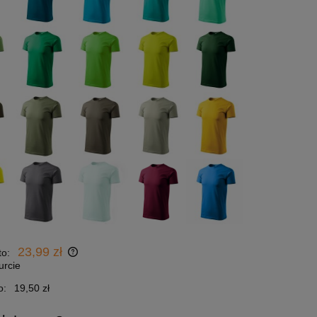
23,99 zł
to:
urcie
o:
19,50 zł