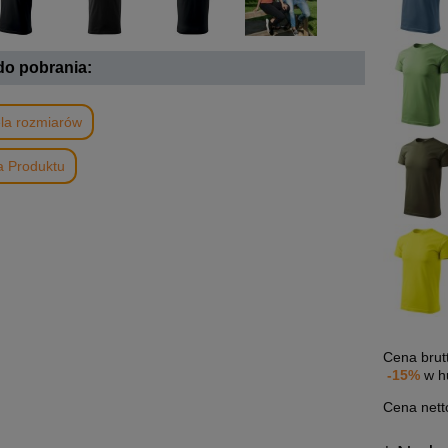
 do pobrania:
la rozmiarów
a Produktu
Cena brut
-15%
w h
Cena nett