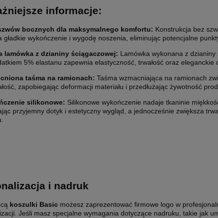
żniejsze informacje:
szwów bocznych dla maksymalnego komfortu:
Konstrukcja bez sz
 gładkie wykończenie i wygodę noszenia, eliminując potencjalne punkt
 lamówka z dzianiny ściągaczowej:
Lamówka wykonana z dzianiny 
datkiem 5% elastanu zapewnia elastyczność, trwałość oraz eleganckie
niona taśma na ramionach:
Taśma wzmacniająca na ramionach zw
łość, zapobiegając deformacji materiału i przedłużając żywotność prod
czenie silikonowe:
Silikonowe wykończenie nadaje tkaninie miękkoś
jąc przyjemny dotyk i estetyczny wygląd, a jednocześnie zwiększa trw
u.
nalizacja i nadruk
ocą
koszulki Basic
możesz zaprezentować firmowe logo w profesjonalny
izacji. Jeśli masz specjalne wymagania dotyczące nadruku, takie jak 