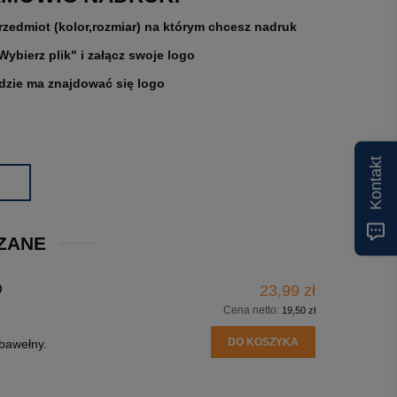
rzedmiot (kolor,rozmiar) na którym chcesz nadruk
"Wybierz plik" i załącz swoje logo
gdzie ma znajdować się logo
Kontakt
ZANE
O
23,99 zł
Cena netto:
19,50 zł
DO KOSZYKA
bawełny.