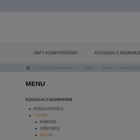
HAFT KOMPUTEROWY
KOSZULKI Z NADRUKI
»
»
»
»
KOSZULKI Z NADRUKIEM
T-SHIRT
MĘSKIE
KOSZULKA M
MENU
KOSZULKI Z NADRUKIEM
KOSZULKI POLO
T-SHIRT
DAMSKIE
DZIECIĘCE
MĘSKIE