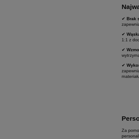
Najwa
✔
Brak 
zapewnia
✔
Wąska
1:1 z do
✔
Wzmoc
wytrzyma
✔
Wykoń
zapewnia
materiał
Perso
Za pom
personal