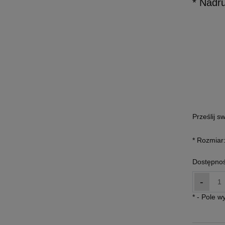
* Nadr
Prześlij s
*
Rozmiar
Dostępnoś
-
*
- Pole 