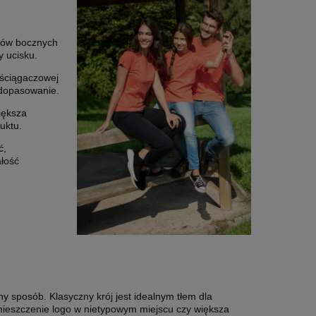
wów bocznych
y ucisku.
ściągaczowej
 dopasowanie.
iększa
uktu.
ć,
ałość
 sposób. Klasyczny krój jest idealnym tłem dla
umieszczenie logo w nietypowym miejscu czy większa