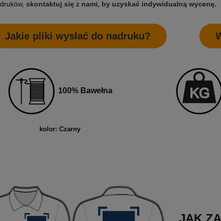
adruków,
skontaktuj się z nami, by uzyskać indywidualną wycenę
.
Jakie pliki wysłać do nadruku?
W
100% Bawełna
kolor: Czarny
JAK Z