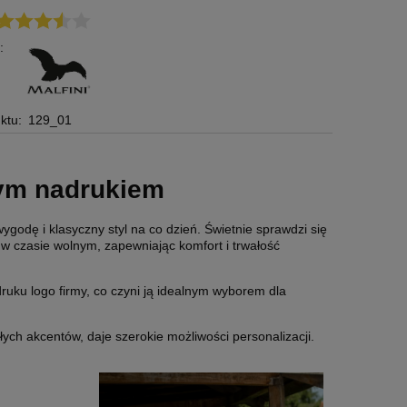
:
ktu:
129_01
NE NA
10 000X ETYKIETY SAMOPRZYLEPNE NA
BLUZA Z
ASNYM
ROLCE 5X5 CM (NAKLEJKI) Z WŁASNYM
NADRUKI
IAŁA
NADRUKIEM - KWADRAT - FOLIA BIAŁA
SUNSET
1 650,00 zł
67,60 
nym nadrukiem
Cena regularna:
1 850,00 zł
Cena reg
Najniższa cena:
1 850,00 zł
Najniższa
godę i klasyczny styl na co dzień. Świetnie sprawdzi się
1 341,46 zł
54,96 zł
 w czasie wolnym, zapewniając komfort i trwałość
Cena regularna:
Cena regu
Najniższa cena:
1 504,07 zł
Najniższa
uku logo firmy, co czyni ją idealnym wyborem dla
DO KOSZYKA
DO K
ch akcentów, daje szerokie możliwości personalizacji.