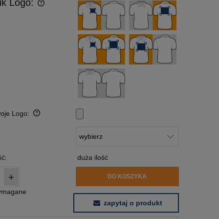
uk Logo:
woje Logo:
:
ć:
duża ilość
+
DO KOSZYKA
wymagane
zapytaj o produkt