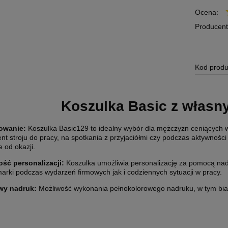
Ocena:
Producent
Kod produ
ETYKIETY SAMOPRZYLEPNE NA
10 000X ETYKIETY SAMOPRZYLEP
5 CM (NAKLEJKI) Z WŁASNYM
ROLCE 7X7 CM (NAKLEJKI) Z WŁ
M - KOŁO - FOLIA BIAŁA
NADRUKIEM - KWADRAT - FOLIA B
0 zł
2 200,00 zł
Koszulka Basic z włas
larna:
1 850,00 zł
Cena regularna:
2 400,00 zł
 cena:
1 850,00 zł
Najniższa cena:
2 400,00 zł
owanie:
Koszulka Basic129 to idealny wybór dla mężczyzn ceniących wy
1 788,62 zł
nt stroju do pracy, na spotkania z przyjaciółmi czy podczas aktywności
e od okazji.
larna:
Cena regularna:
 cena:
1 504,07 zł
Najniższa cena:
1 951,22 zł
ść personalizacji:
Koszulka umożliwia personalizację za pomocą nadr
arki podczas wydarzeń firmowych jak i codziennych sytuacji w pracy.
SZYKA
DO KOSZYKA
wy nadruk:
Możliwość wykonania pełnokolorowego nadruku, w tym biały