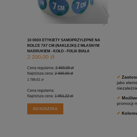
10 000X ETYKIETY SAMOPRZYLEPNE NA
10 000X 
ROLCE 7X7 CM (NAKLEJKI) Z WŁASNYM
ROLCE 5X
NADRUKIEM - KOŁO - FOLIA BIAŁA
NADRUKIE
2 200,00 zł
1 650,0
Cena regularna:
2 400,00 zł
Cena regu
Najniższa cena:
2 400,00 zł
Najniższa
✔
Zastos
1 788,62 zł
1 341,46 zł
jako eleme
niezależni
Cena regularna:
Cena regu
Najniższa cena:
1 951,22 zł
Najniższa
✔
Możliwo
promocji m
DO KOSZYKA
DO KO
✔
Koloro