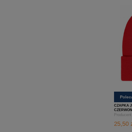
Pole
CZAPKA J
CZERWON
FIRMY
Producent
25,50 