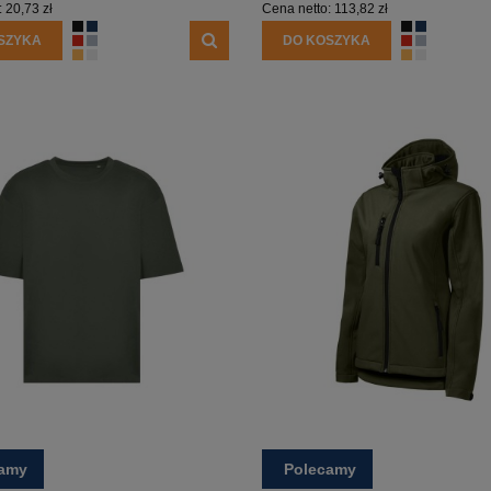
:
20,73 zł
Cena netto:
113,82 zł
SZYKA
DO KOSZYKA
camy
Polecamy