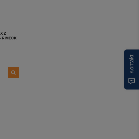
X Z
- RIMECK
Kontakt