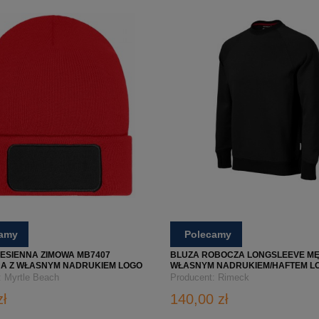
camy
Polecamy
ESIENNA ZIMOWA MB7407
BLUZA ROBOCZA LONGSLEEVE MĘ
A Z WŁASNYM NADRUKIEM LOGO
WŁASNYM NADRUKIEM/HAFTEM LO
- VERTEX W42 - CZARNA
:
Myrtle Beach
Producent:
Rimeck
zł
140,00 zł