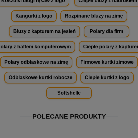
Koszulki długi rękaw z logo
Ciepłe bluzy z nadrukiem
Kangurki z logo
Rozpinane bluzy na zimę
Bluzy z kapturem na jesień
Polary dla firm
olary z haftem komputerowym
Ciepłe polary z kaptur
Polary odblaskowe na zimę
Firmowe kurtki zimowe
Odblaskowe kurtki robocze
Ciepłe kurtki z logo
Softshelle
POLECANE PRODUKTY