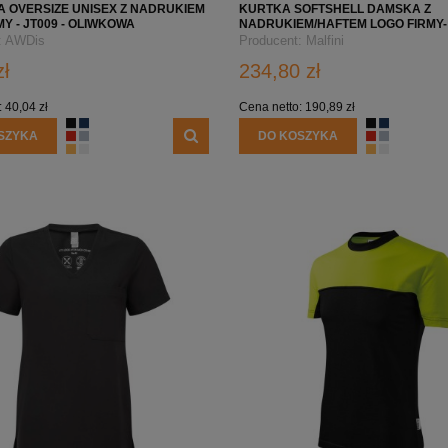
 OVERSIZE UNISEX Z NADRUKIEM
KURTKA SOFTSHELL DAMSKA Z
Y - JT009 - OLIWKOWA
NADRUKIEM/HAFTEM LOGO FIRMY- 
PERFORMANCE 521 - MILITARY
:
AWDis
Producent:
Malfini
zł
234,80 zł
:
40,04 zł
Cena netto:
190,89 zł
SZYKA
DO KOSZYKA