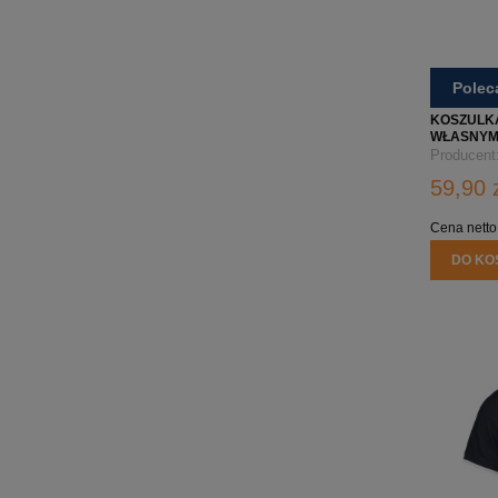
Pole
KOSZULK
WŁASNYM 
- CZARNA
Producent
59,90 
Cena netto
DO KO