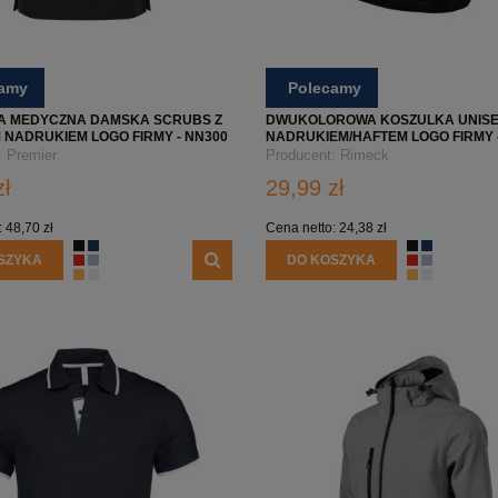
camy
Polecamy
A MEDYCZNA DAMSKA SCRUBS Z
DWUKOLOROWA KOSZULKA UNISE
NADRUKIEM LOGO FIRMY - NN300
NADRUKIEM/HAFTEM LOGO FIRMY 
COLORMIX 109 - LIMONKOWA
:
Premier
Producent:
Rimeck
zł
29,99 zł
:
48,70 zł
Cena netto:
24,38 zł
SZYKA
DO KOSZYKA