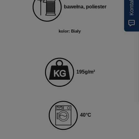
Kontakt
bawełna, poliester
kolor: Biały
195
g
/m²
4
0
°C