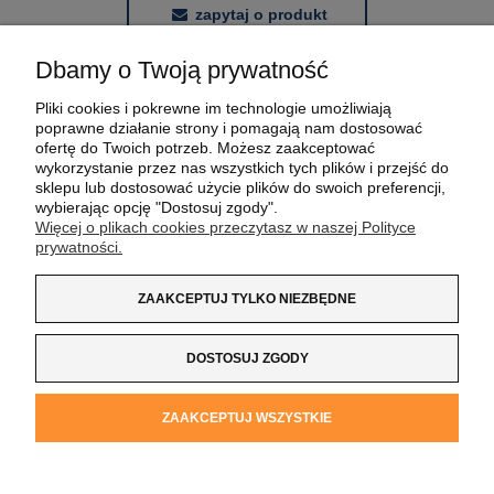
zapytaj o produkt
Dbamy o Twoją prywatność
POMOC
Pliki cookies i pokrewne im technologie umożliwiają
poprawne działanie strony i pomagają nam dostosować
MOJE KONTO
ofertę do Twoich potrzeb. Możesz zaakceptować
wykorzystanie przez nas wszystkich tych plików i przejść do
sklepu lub dostosować użycie plików do swoich preferencji,
PŁATNOŚCI I DOSTAWA
wybierając opcję "Dostosuj zgody".
Więcej o plikach cookies przeczytasz w naszej Polityce
prywatności.
INFORMACJE
ZAAKCEPTUJ TYLKO NIEZBĘDNE
O NAS
DOSTOSUJ ZGODY
Koszulka z Logo
| NIP:
8733160695
| ul. Jana
ZAAKCEPTUJ WSZYSTKIE
Kochanowskiego 37/K5 |
33-100 Tarnów
| tel.:
14 662 20 40
|
e-mail:
sklep@koszulkazlogo.pl
POKAŻ PEŁNĄ WERSJĘ STRONY