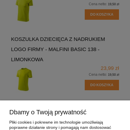
Cena netto:
19,50 zł
DO KOSZYKA
KOSZULKA DZIECIĘCA Z NADRUKIEM
LOGO FIRMY - MALFINI BASIC 138 -
LIMONKOWA
23,99 zł
Cena netto:
19,50 zł
DO KOSZYKA
Dbamy o Twoją prywatność
POMOC
Pliki cookies i pokrewne im technologie umożliwiają
poprawne działanie strony i pomagają nam dostosować