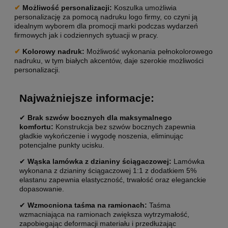
✔
Możliwość personalizacji:
Koszulka umożliwia
personalizację za pomocą nadruku logo firmy, co czyni ją
idealnym wyborem dla promocji marki podczas wydarzeń
firmowych jak i codziennych sytuacji w pracy.
✔
Kolorowy nadruk:
Możliwość wykonania pełnokolorowego
nadruku, w tym białych akcentów, daje szerokie możliwości
personalizacji.
Najważniejsze informacje:
✔
Brak szwów bocznych dla maksymalnego
komfortu:
Konstrukcja bez szwów bocznych zapewnia
gładkie wykończenie i wygodę noszenia, eliminując
potencjalne punkty ucisku.
✔
Wąska lamówka z dzianiny ściągaczowej:
Lamówka
wykonana z dzianiny ściągaczowej 1:1 z dodatkiem 5%
elastanu zapewnia elastyczność, trwałość oraz eleganckie
dopasowanie.
✔
Wzmocniona taśma na ramionach:
Taśma
wzmacniająca na ramionach zwiększa wytrzymałość,
zapobiegając deformacji materiału i przedłużając