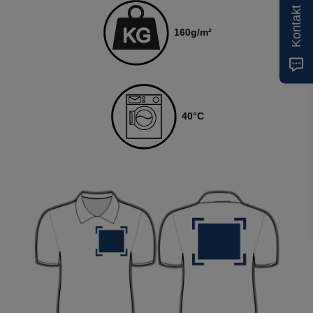
Kontakt
160
g/m²
4
0
°C