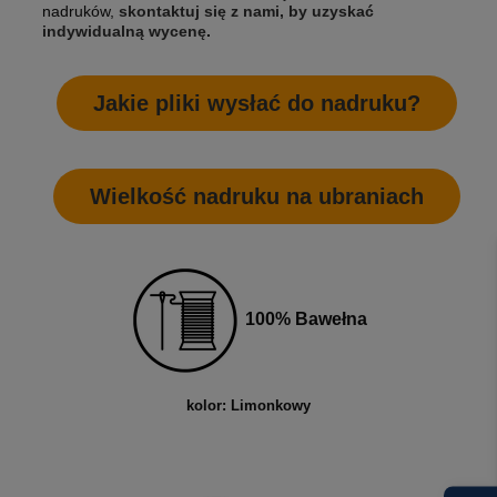
nadruków,
skontaktuj się z nami, by uzyskać
indywidualną wycenę
.
Jakie pliki wysłać do nadruku?
Wielkość nadruku na ubraniach
100% Bawełna
kolor: Limonkowy