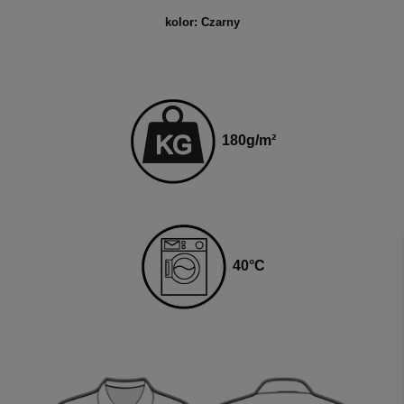
kolor: Czarny
180
g
/m²
4
0
°C