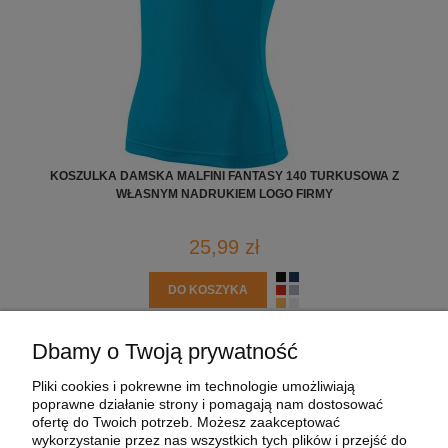
KOSZULKA DAMSKA MALFINI FANTASY 140 TURKUSOWA Z
WŁASNYM NADRUKIEM LOGO FIRMY
25,99 zł
DO KOSZYKA
Dbamy o Twoją prywatność
POMOC
Pliki cookies i pokrewne im technologie umożliwiają
poprawne działanie strony i pomagają nam dostosować
MOJE KONTO
ofertę do Twoich potrzeb. Możesz zaakceptować
wykorzystanie przez nas wszystkich tych plików i przejść do