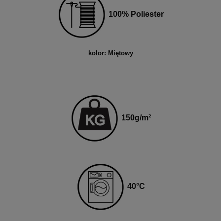
100% Poliester
kolor: Miętowy
150
g
/m²
4
0
°C