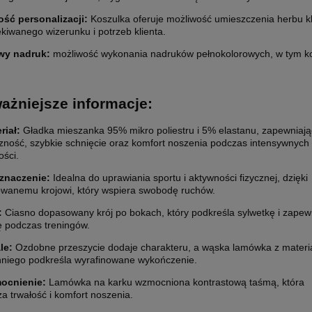
ść personalizacji
:
Koszulka oferuje możliwość umieszczenia herbu 
ekiwanego wizerunku i potrzeb klienta.
wy nadruk:
możliwość wykonania nadruków pełnokolorowych, w tym ko
ażniejsze informacje:
riał:
Gładka mieszanka 95% mikro poliestru i 5% elastanu, zapewniaj
czność, szybkie schnięcie oraz komfort noszenia podczas intensywnych
ości.
znaczenie:
Idealna do uprawiania sportu i aktywności fizycznej, dzięki
wanemu krojowi, który wspiera swobodę ruchów.
:
Ciasno dopasowany krój po bokach, który podkreśla sylwetkę i zapew
 podczas treningów.
le:
Ozdobne przeszycie dodaje charakteru, a wąska lamówka z materi
hniego podkreśla wyrafinowane wykończenie.
ocnienie:
Lamówka na karku wzmocniona kontrastową taśmą, która
a trwałość i komfort noszenia.