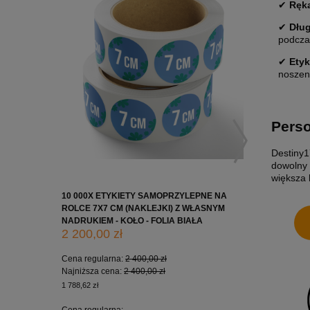
✔
Ręk
✔
Dłu
podcza
✔
Etyk
noszen
Perso
Destiny1
dowolny 
większa 
10 000X ETYKIETY SAMOPRZYLEPNE NA
10 000X 
ROLCE 7X7 CM (NAKLEJKI) Z WŁASNYM
ROLCE 5X
NADRUKIEM - KOŁO - FOLIA BIAŁA
NADRUKIE
2 200,00 zł
1 650,0
Cena regularna:
2 400,00 zł
Cena regu
Najniższa cena:
2 400,00 zł
Najniższa
1 788,62 zł
1 341,46 zł
Cena regularna:
Cena regu