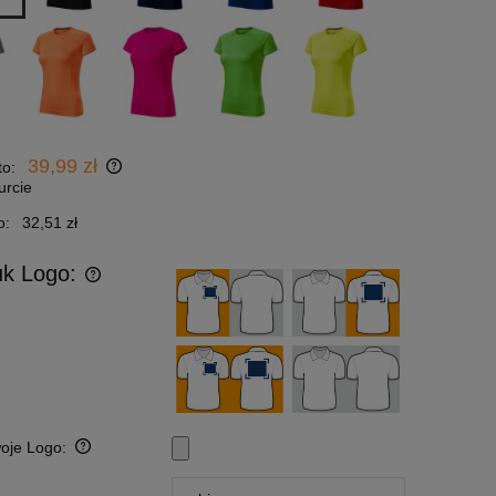
39,99 zł
to:
urcie
o:
32,51 zł
uk Logo:
woje Logo: