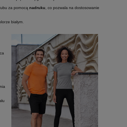
klubu za pomocą
nadruku
, co pozwala na dostosowanie
lorze białym.
ąca
nia
ału