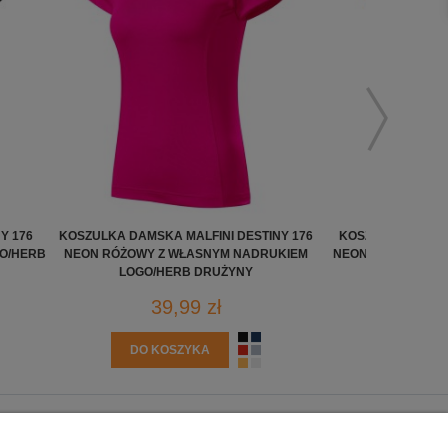
Y 176
KOSZULKA DAMSKA MALFINI DESTINY 176
KOSZULKA DAMSKA
O/HERB
NEON RÓŻOWY Z WŁASNYM NADRUKIEM
NEON MANDARINE
LOGO/HERB DRUŻYNY
LOGO/H
39,99 zł
3
DO KOSZYKA
DO K
O NAS