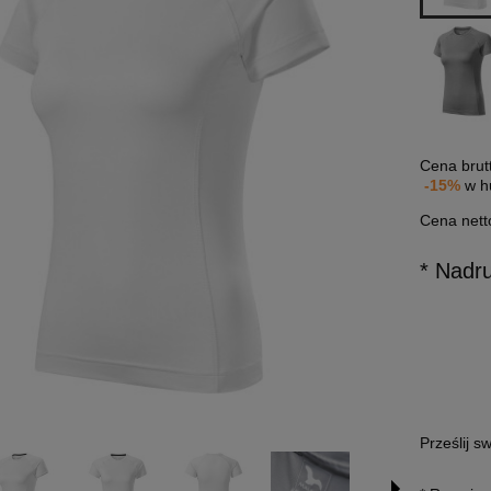
Cena brut
-15%
w h
Cena nett
* Nadr
Prześlij s