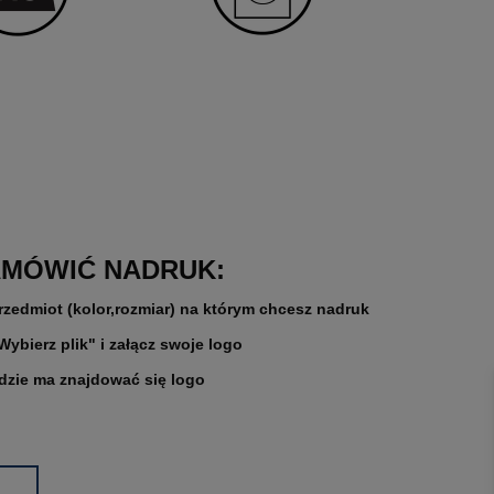
Najniższa cena:
1 504,07 zł
Najniższa
DO KOSZYKA
DO K
AMÓWIĆ NADRUK:
rzedmiot (kolor,rozmiar) na którym chcesz nadruk
"Wybierz plik" i załącz swoje logo
gdzie ma znajdować się logo