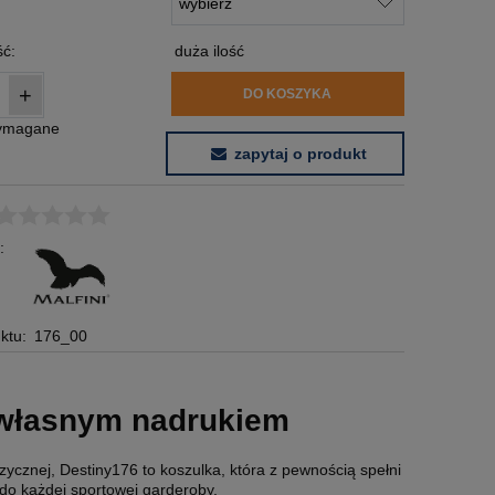
:
ć:
duża ilość
+
DO KOSZYKA
wymagane
zapytaj o produkt
:
ktu:
176_00
z własnym nadrukiem
ycznej, Destiny176 to koszulka, która z pewnością spełni
do każdej sportowej garderoby.