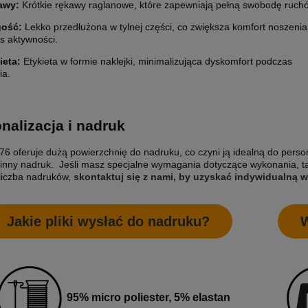
awy:
Krótkie rękawy raglanowe, które zapewniają pełną swobodę ruch
gość:
Lekko przedłużona w tylnej części, co zwiększa komfort noszenia
s aktywności.
ieta:
Etykieta w formie naklejki, minimalizująca dyskomfort podczas
ia.
nalizacja i nadruk
76 oferuje dużą powierzchnię do nadruku, co czyni ją idealną do person
inny nadruk. Jeśli masz specjalne wymagania dotyczące wykonania, t
liczba nadruków,
skontaktuj się z nami, by uzyskać indywidualną 
ETYKIETY SAMOPRZYLEPNE NA
10 000X ETYKIETY SAMOPRZYLEP
5 CM (NAKLEJKI) Z WŁASNYM
ROLCE 7X7 CM (NAKLEJKI) Z WŁ
Jakie pliki wysłać do nadruku?
W
M - KOŁO - FOLIA BIAŁA
NADRUKIEM - KWADRAT - FOLIA B
0 zł
2 200,00 zł
larna:
1 850,00 zł
Cena regularna:
2 400,00 zł
 cena:
1 850,00 zł
Najniższa cena:
2 400,00 zł
1 788,62 zł
95% micro poliester, 5% elastan
larna:
Cena regularna: