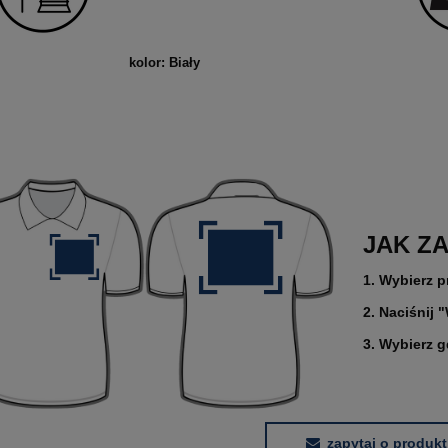
 cena:
1 504,07 zł
Najniższa cena:
1 951,22 zł
SZYKA
DO KOSZYKA
kolor: Biały
JAK Z
1. Wybierz p
2. Naciśnij 
3. Wybierz 
zapytaj o produkt