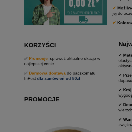
✔
Możliwo
jej do ocz
✔
Koloro
Najw
KORZYŚCI
✔
Mate
✅
Promocje
sprawdź aktualne okazje w
elasty
najlepszej cenie
aktywn
✅
Darmowa dostawa
do paczkomatu
✔
Prze
InPost
dla zamówień od 80zł
dopaso
✔
Krój
wygodę
PROMOCJE
✔
Deta
wierzc
✔
Wzm
zwiększ