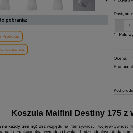
*
Rozmiar
Dostępnoś
 do pobrania:
-
*
- Pole 
a Produktu
la rozmiarów
Ocena:
Producent
Kod produ
Koszula Malfini Destiny 175 
 na każdy trening
:
Bez względu na intensywność Twojej aktywności fiz
agania. Funkcjonalna, wygodna i trwała – będzie idealnym dodatkiem 