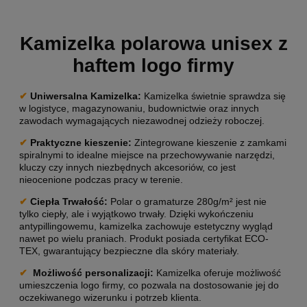
Kamizelka polarowa unisex z
haftem logo firmy
✔
Uniwersalna Kamizelka:
Kamizelka świetnie sprawdza się
w logistyce, magazynowaniu, budownictwie oraz innych
zawodach wymagających niezawodnej odzieży roboczej.
✔
Praktyczne kieszenie:
Zintegrowane kieszenie z zamkami
spiralnymi to idealne miejsce na przechowywanie narzędzi,
kluczy czy innych niezbędnych akcesoriów, co jest
nieocenione podczas pracy w terenie.
✔
Ciepła Trwałość:
Polar o gramaturze 280g/m² jest nie
tylko ciepły, ale i wyjątkowo trwały. Dzięki wykończeniu
antypillingowemu, kamizelka zachowuje estetyczny wygląd
nawet po wielu praniach. Produkt posiada certyfikat ECO-
TEX, gwarantujący bezpieczne dla skóry materiały.
✔
Możliwość personalizacji
:
Kamizelka oferuje możliwość
umieszczenia logo firmy, co pozwala na dostosowanie jej do
oczekiwanego wizerunku i potrzeb klienta.