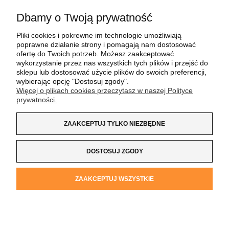
Dbamy o Twoją prywatność
POMOC
Pliki cookies i pokrewne im technologie umożliwiają
poprawne działanie strony i pomagają nam dostosować
MOJE KONTO
ofertę do Twoich potrzeb. Możesz zaakceptować
wykorzystanie przez nas wszystkich tych plików i przejść do
sklepu lub dostosować użycie plików do swoich preferencji,
PŁATNOŚCI I DOSTAWA
wybierając opcję "Dostosuj zgody".
Więcej o plikach cookies przeczytasz w naszej Polityce
prywatności.
INFORMACJE
ZAAKCEPTUJ TYLKO NIEZBĘDNE
O NAS
DOSTOSUJ ZGODY
Koszulka z Logo
| NIP:
8733160695
| ul. Jana
ZAAKCEPTUJ WSZYSTKIE
Kochanowskiego 37/K5 |
33-100 Tarnów
| tel.:
14 662 20 40
|
e-mail:
sklep@koszulkazlogo.pl
POKAŻ PEŁNĄ WERSJĘ STRONY