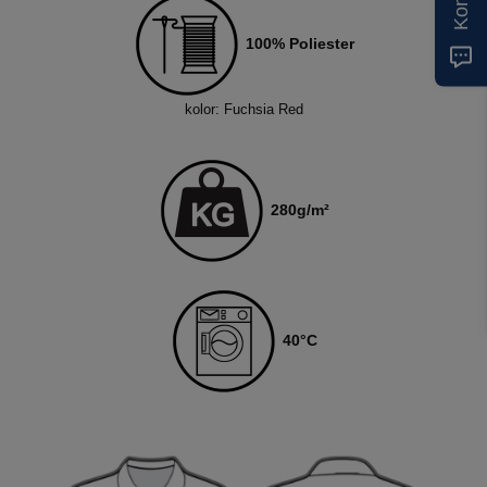
100% Poliester
kolor: Fuchsia Red
280
g/m²
4
0
°C