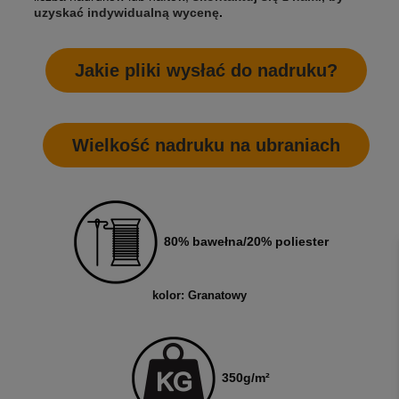
uzyskać indywidualną wycenę
.
Jakie pliki wysłać do nadruku?
Wielkość nadruku na ubraniach
80
% bawełna/20% poliester
kolor: Granatowy
35
0
g/m²