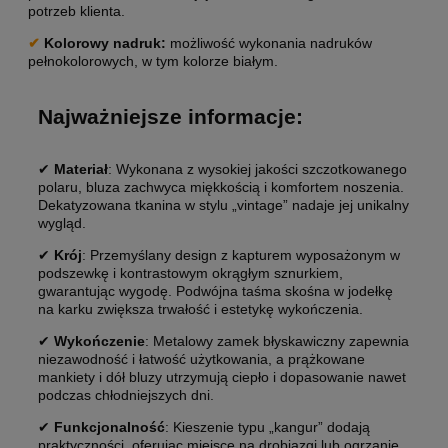
potrzeb klienta.
✔
Kolorowy nadruk:
możliwość wykonania nadruków
pełnokolorowych, w tym kolorze białym.
Najważniejsze informacje:
✔
Materiał
: Wykonana z wysokiej jakości szczotkowanego
polaru, bluza zachwyca miękkością i komfortem noszenia.
Dekatyzowana tkanina w stylu „vintage” nadaje jej unikalny
wygląd.
✔
Krój
: Przemyślany design z kapturem wyposażonym w
podszewkę i kontrastowym okrągłym sznurkiem,
gwarantując wygodę. Podwójna taśma skośna w jodełkę
na karku zwiększa trwałość i estetykę wykończenia.
✔
Wykończenie
: Metalowy zamek błyskawiczny zapewnia
niezawodność i łatwość użytkowania, a prążkowane
mankiety i dół bluzy utrzymują ciepło i dopasowanie nawet
podczas chłodniejszych dni.
✔
Funkcjonalność
: Kieszenie typu „kangur” dodają
praktyczności, oferując miejsce na drobiazgi lub ogrzanie