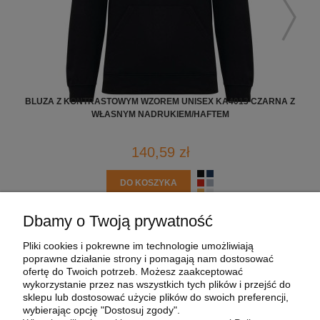
BLUZA Z KONTRASTOWYM WZOREM UNISEX KA4013 CZARNA Z
K
WŁASNYM NADRUKIEM/HAFTEM
140,59 zł
DO KOSZYKA
Dbamy o Twoją prywatność
POMOC
Pliki cookies i pokrewne im technologie umożliwiają
poprawne działanie strony i pomagają nam dostosować
MOJE KONTO
ofertę do Twoich potrzeb. Możesz zaakceptować
wykorzystanie przez nas wszystkich tych plików i przejść do
sklepu lub dostosować użycie plików do swoich preferencji,
PŁATNOŚCI I DOSTAWA
wybierając opcję "Dostosuj zgody".