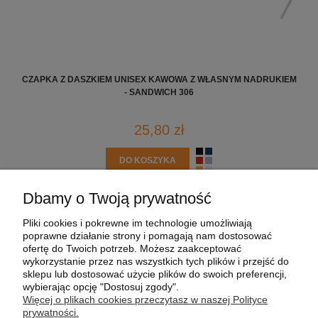
CZAPKA Z DASZKIEM UNISEX KAWOWA Z WŁASNYM NADRUKIEM
CZA
- SANDWICH 306
25,80 zł
DO KOSZYKA
Dbamy o Twoją prywatność
POMOC
Pliki cookies i pokrewne im technologie umożliwiają
poprawne działanie strony i pomagają nam dostosować
MOJE KONTO
ofertę do Twoich potrzeb. Możesz zaakceptować
wykorzystanie przez nas wszystkich tych plików i przejść do
sklepu lub dostosować użycie plików do swoich preferencji,
PŁATNOŚCI I DOSTAWA
wybierając opcję "Dostosuj zgody".
Więcej o plikach cookies przeczytasz w naszej Polityce
prywatności.
INFORMACJE