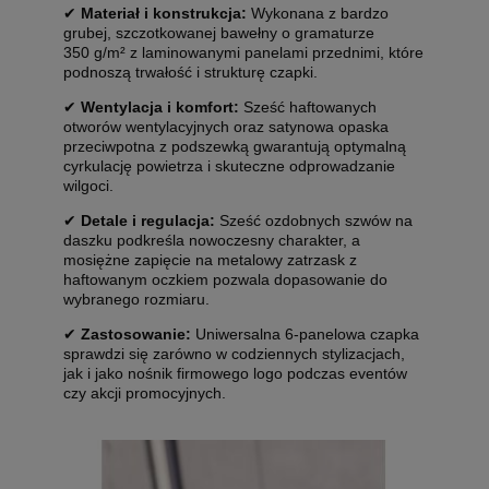
✔
Materiał i konstrukcja:
Wykonana z bardzo
grubej, szczotkowanej bawełny o gramaturze
350 g/m² z laminowanymi panelami przednimi, które
podnoszą trwałość i strukturę czapki.
✔
Wentylacja i komfort:
Sześć haftowanych
otworów wentylacyjnych oraz satynowa opaska
przeciwpotna z podszewką gwarantują optymalną
cyrkulację powietrza i skuteczne odprowadzanie
wilgoci.
✔
Detale i regulacja:
Sześć ozdobnych szwów na
daszku podkreśla nowoczesny charakter, a
mosiężne zapięcie na metalowy zatrzask z
haftowanym oczkiem pozwala dopasowanie do
wybranego rozmiaru.
✔
Zastosowanie:
Uniwersalna 6-panelowa czapka
sprawdzi się zarówno w codziennych stylizacjach,
jak i jako nośnik firmowego logo podczas eventów
czy akcji promocyjnych.