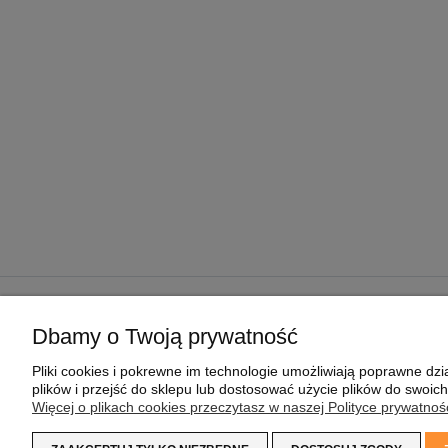
POMOC
MOJE KONTO
Dbamy o Twoją prywatność
REGULAMIN SKLEPU
TWOJE ZAMÓWIENIA
Pliki cookies i pokrewne im technologie umożliwiają poprawne d
POLITYKA PRYWATNOŚCI
USTAWIENIA KONTA
plików i przejść do sklepu lub dostosować użycie plików do swoich
PRAGMAPAY
PRZECHOWALNIA
Więcej o plikach cookies przeczytasz w naszej Polityce prywatnośc