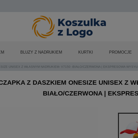
EM
BLUZY Z NADRUKIEM
KURTKI
PROMOCJE
ESIZE UNISEX Z WŁASNYM NADRUKIEM- V7150 -BIAŁO/CZERWONA | EKSPRESOWA WYSY
CZAPKA Z DASZKIEM ONESIZE UNISEX Z W
BIAŁO/CZERWONA | EKSPR