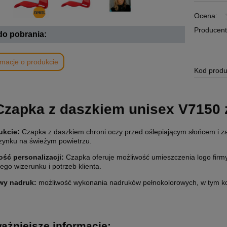
Ocena:
Producent
 do pobrania:
rmacje o produkcie
Kod produ
Czapka z daszkiem unisex V7150 
ukcie:
Czapka z daszkiem chroni oczy przed oślepiającym słońcem i z
zynku na świeżym powietrzu.
ść personalizacji:
Czapka oferuje możliwość umieszczenia logo fir
go wizerunku i potrzeb klienta.
wy nadruk:
możliwość wykonania nadruków pełnokolorowych, w tym ko
ażniejsze informacje: