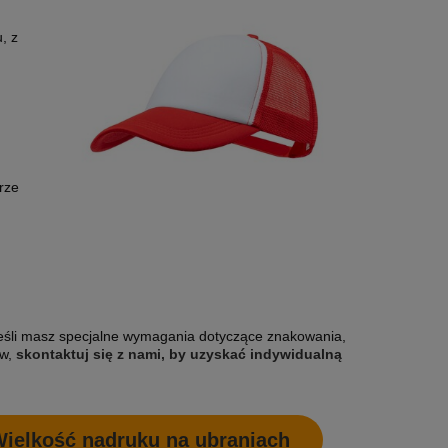
, z
rze
eśli masz specjalne wymagania dotyczące znakowania,
w,
skontaktuj się z nami, by uzyskać indywidualną
NE NA
10 000X ETYKIETY SAMOPRZYLEPNE NA
BLUZA Z
ielkość nadruku na ubraniach