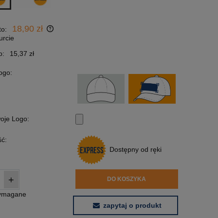
18,90 zł
to:
urcie
o:
15,37 zł
ogo:
woje Logo:
ć:
Dostępny od ręki
+
DO KOSZYKA
wymagane
zapytaj o produkt