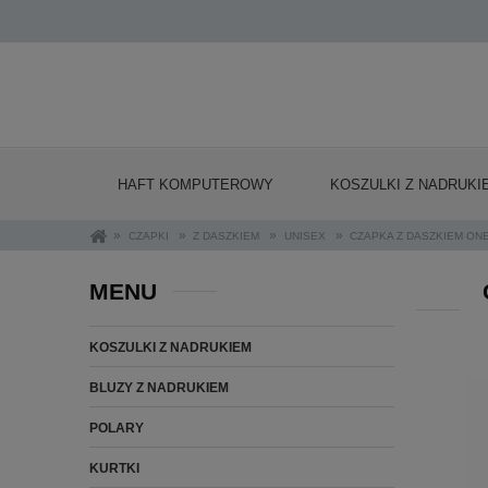
HAFT KOMPUTEROWY
KOSZULKI Z NADRUKI
»
»
»
»
CZAPKI
Z DASZKIEM
UNISEX
CZAPKA Z DASZKIEM ON
MENU
KOSZULKI Z NADRUKIEM
BLUZY Z NADRUKIEM
POLARY
KURTKI