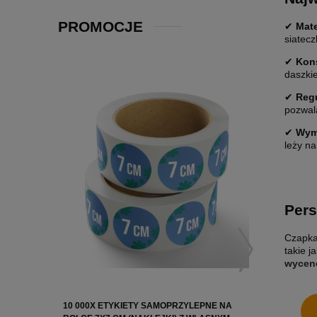
PROMOCJE
✔
Mate
siatec
✔
Kons
daszki
✔
Regu
pozwal
✔
Wym
leży na
Pers
Czapka
takie j
wycen
10 000X ETYKIETY SAMOPRZYLEPNE NA
10 000X 