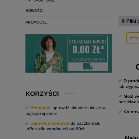
SPORTOWE
NOWOŚCI
⇩ Pliki
PROMOCJE
Info
✔
O prod
lub wypoc
KORZYŚCI
✔
Możliwo
oczekiwane
✅
Promocje
sprawdź aktualne okazje w
✔
Koloro
najlepszej cenie
✅
Darmowa dostawa
do paczkomatu
InPost
dla zamówień od 80zł
Najw