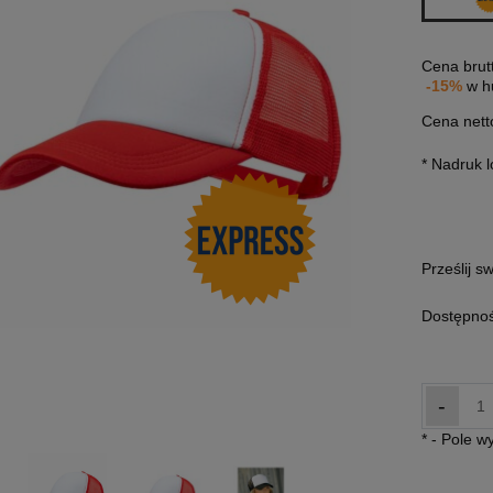
Cena brut
-15%
w h
Cena nett
*
Nadruk l
Prześlij s
Dostępnoś
-
*
- Pole 