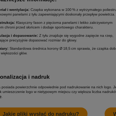
riał i wentylacja:
Czapka wykonana w 100 % z wytrzymałego poliestru
zkowymi panelami z tyłu zapewniającymi doskonały przepływ powietrza.
trukcja:
Klasyczny fason z pięcioma panelami i lekko zakrzywionym
em chroni przed słońcem i dodaje sportowego charakteru.
lacja i dopasowanie:
Z tyłu znajduje się wygodne zapięcie na rzep,
ające precyzyjnie dopasować rozmiar do głowy.
iary:
Standardowa średnica korony Ø 18,5 cm sprawia, że czapka dob
 większości głów.
onalizacja i nadruk
 posiada powierzchnie odpowiednie pod nadrukowanie na nich logo. J
ak umieszczenie logo w nietypowym miejscu czy większa liczba nadrukó
ę
.
ETYKIETY SAMOPRZYLEPNE NA
10 000X ETYKIETY SAMOPRZYLEP
Jakie pliki wysłać do nadruku?
W