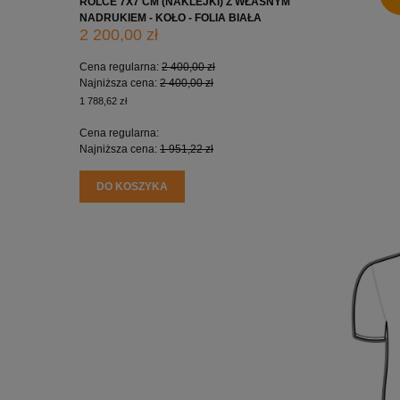
ROLCE 7X7 CM (NAKLEJKI) Z WŁASNYM
ROLCE 5X
NADRUKIEM - KOŁO - FOLIA BIAŁA
NADRUKIE
2 200,00 zł
1 650,0
Cena regularna:
2 400,00 zł
Cena regu
Najniższa cena:
2 400,00 zł
Najniższa
1 788,62 zł
1 341,46 zł
Cena regularna:
Cena regu
Najniższa cena:
1 951,22 zł
Najniższa
DO KOSZYKA
DO KO