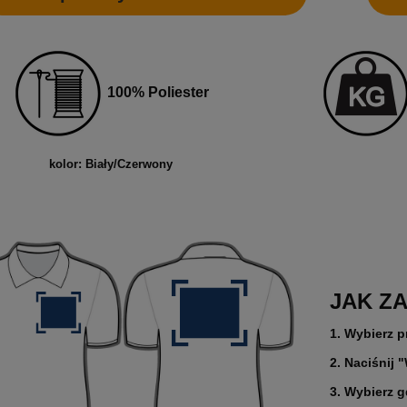
5 CM (NAKLEJKI) Z WŁASNYM
ROLCE 7X7 CM (NAKLEJKI) Z WŁ
M - KOŁO - FOLIA BIAŁA
NADRUKIEM - KWADRAT - FOLIA B
0 zł
2 200,00 zł
larna:
1 850,00 zł
Cena regularna:
2 400,00 zł
 cena:
1 850,00 zł
Najniższa cena:
2 400,00 zł
100% Poliester
1 788,62 zł
larna:
Cena regularna:
 cena:
1 504,07 zł
Najniższa cena:
1 951,22 zł
kolor: Biały/Czerwony
SZYKA
DO KOSZYKA
JAK Z
1. Wybierz p
2. Naciśnij 
3. Wybierz 