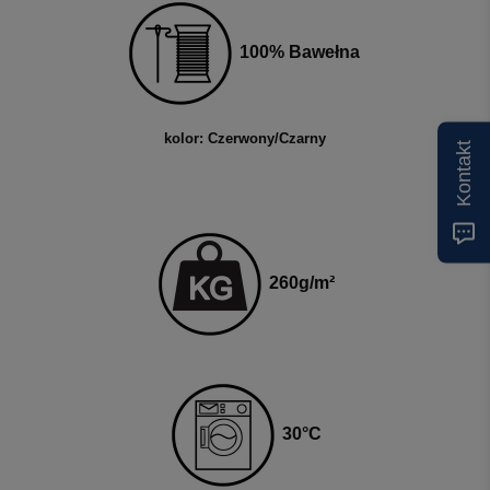
100% Bawełna
kolor: Czerwony/Czarny
Kontakt
26
0g
/m²
3
0
°C