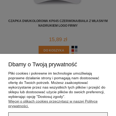
CZAPKA DWUKOLOROWA KP045 CZERWONA/BIAŁA Z WŁASNYM
CZ
NADRUKIEM LOGO FIRMY
15,89 zł
DO KOSZYKA
Dbamy o Twoją prywatność
POMOC
Pliki cookies i pokrewne im technologie umożliwiają
poprawne działanie strony i pomagają nam dostosować
MOJE KONTO
ofertę do Twoich potrzeb. Możesz zaakceptować
wykorzystanie przez nas wszystkich tych plików i przejść do
sklepu lub dostosować użycie plików do swoich preferencji,
PŁATNOŚCI I DOSTAWA
wybierając opcję "Dostosuj zgody".
Więcej o plikach cookies przeczytasz w naszej Polityce
prywatności.
INFORMACJE