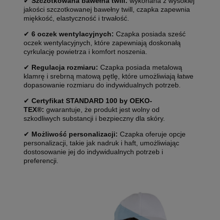
✔
Szczotkowana bawełna twill:
wykonana z wysokiej
jakości szczotkowanej bawełny twill, czapka zapewnia
miękkość, elastyczność i trwałość.
✔
6 oczek wentylacyjnych:
Czapka posiada sześć
oczek wentylacyjnych, które zapewniają doskonałą
cyrkulację powietrza i komfort noszenia.
✔
Regulacja rozmiaru:
Czapka posiada metalową
klamrę i srebrną matową pętlę, które umożliwiają łatwe
dopasowanie rozmiaru do indywidualnych potrzeb.
✔
Certyfikat STANDARD 100 by OEKO-
TEX®:
gwarantuje, że produkt jest wolny od
szkodliwych substancji i bezpieczny dla skóry.
✔
Możliwość personalizacji:
Czapka oferuje opcje
personalizacji, takie jak nadruk i haft, umożliwiając
dostosowanie jej do indywidualnych potrzeb i
preferencji.