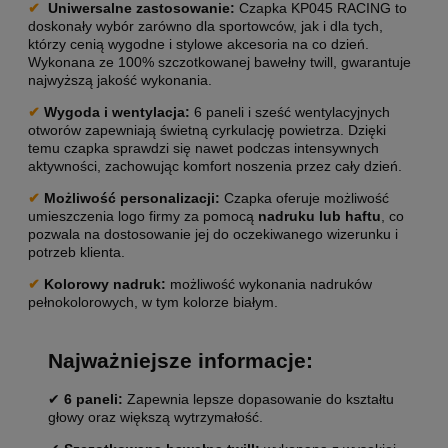
✔
Uniwersalne z
astosowanie
:
Czapka KP045 RACING to
doskonały wybór zarówno dla sportowców, jak i dla tych,
którzy cenią wygodne i stylowe akcesoria na co dzień.
Wykonana ze 100% szczotkowanej bawełny twill, gwarantuje
najwyższą jakość wykonania.
✔
Wygoda i wentylacja:
6 paneli i sześć wentylacyjnych
otworów zapewniają świetną cyrkulację powietrza. Dzięki
temu czapka sprawdzi się nawet podczas intensywnych
aktywności, zachowując komfort noszenia przez cały dzień.
✔
Możliwość personalizacji
:
Czapka oferuje możliwość
umieszczenia logo firmy za pomocą
nadruku lub haftu
, co
pozwala na dostosowanie jej do oczekiwanego wizerunku i
potrzeb klienta.
✔
Kolorowy nadruk:
możliwość wykonania nadruków
pełnokolorowych, w tym kolorze białym.
Najważniejsze informacje:
✔
6 paneli:
Zapewnia lepsze dopasowanie do kształtu
głowy oraz większą wytrzymałość.