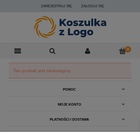
ZAREJESTRUJ SIĘ
ZALOGUJ SIĘ
Ten produkt jest niedostępny.
POMOC
MOJE KONTO
PŁATNOŚCI I DOSTAWA
INFORMACJE