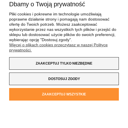
Dbamy o Twoją prywatność
O NAS
Pliki cookies i pokrewne im technologie umożliwiają
poprawne działanie strony i pomagają nam dostosować
ofertę do Twoich potrzeb. Możesz zaakceptować
wykorzystanie przez nas wszystkich tych plików i przejść do
sklepu lub dostosować użycie plików do swoich preferencji,
Koszulka z Logo
| NIP:
8733160695
| ul. Jana
wybierając opcję "Dostosuj zgody".
Kochanowskiego 37/K5 |
33-100 Tarnów
| tel.:
14 662 20 40
|
Więcej o plikach cookies przeczytasz w naszej Polityce
e-mail:
sklep@koszulkazlogo.pl
prywatności.
Kontakt
POKAŻ PEŁNĄ WERSJĘ STRONY
ZAAKCEPTUJ TYLKO NIEZBĘDNE
SKLEP INTERNETOWY SHOPER.PL
DOSTOSUJ ZGODY
ZAAKCEPTUJ WSZYSTKIE