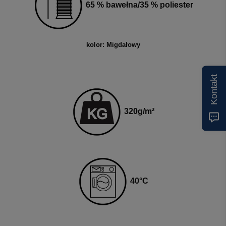
65 % bawełna/35 % poliester
kolor: Migdałowy
Kontakt
320
g
/m²
4
0
°C