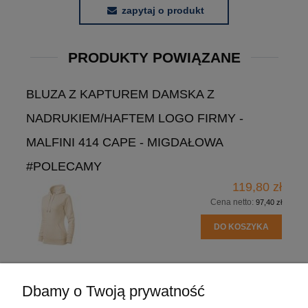
zapytaj o produkt
PRODUKTY POWIĄZANE
BLUZA Z KAPTUREM DAMSKA Z
NADRUKIEM/HAFTEM LOGO FIRMY -
MALFINI 414 CAPE - MIGDAŁOWA
#POLECAMY
119,80 zł
Cena netto:
97,40 zł
DO KOSZYKA
Dbamy o Twoją prywatność
POMOC