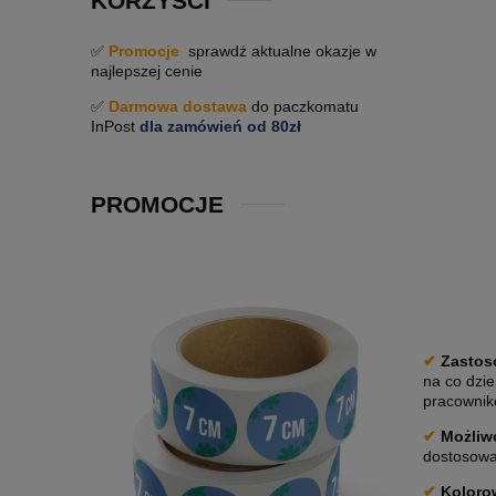
KORZYŚCI
✅
Promocje
sprawdź aktualne okazje w
najlepszej cenie
✅
Darmowa dostawa
do paczkomatu
InPost
dla zamówień od 80zł
PROMOCJE
✔
Zastos
na co dzie
pracownik
✔
Możliwo
dostosowan
✔
Koloro