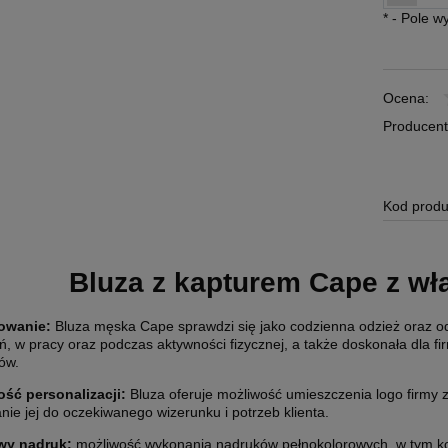
*
- Pole 
Ocena:
Producent
Kod produ
Bluza z kapturem Cape z w
owanie
:
Bluza męska Cape sprawdzi się jako codzienna odzież oraz od
ń, w pracy oraz podczas aktywności fizycznej, a także doskonała dla fi
ów.
ść personalizacji:
Bluza oferuje możliwość umieszczenia logo firmy 
ie jej do oczekiwanego wizerunku i potrzeb klienta.
wy nadruk:
możliwość wykonania nadruków pełnokolorowych, w tym ko