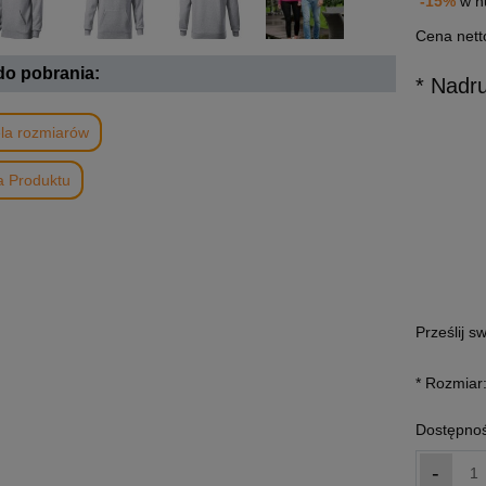
-15%
w h
Cena nett
 do pobrania:
* Nadr
la rozmiarów
a Produktu
Prześlij s
*
Rozmiar
Dostępnoś
-