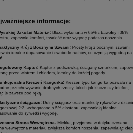
jważniejsze informacje:
ysokiej Jakości Materiał:
Bluza wykonana w 65% z bawełny i 35%
iestru, zapewnia komfort, trwałość oraz wygodę podczas noszenia.
ETYKIETY SAMOPRZYLEPNE NA
10 000X ETYKIETY SAMOPRZYLEP
5 CM (NAKLEJKI) Z WŁASNYM
ROLCE 7X7 CM (NAKLEJKI) Z WŁ
raktyczny Krój z Bocznymi Szwami:
Prosty krój z bocznymi szwami
M - KOŁO - FOLIA BIAŁA
NADRUKIEM - KWADRAT - FOLIA B
ewnia idealne dopasowanie i swobodę ruchów, co czyni ją wygodną na
0 zł
2 200,00 zł
ń.
larna:
1 850,00 zł
Cena regularna:
2 400,00 zł
egulowany Kaptur:
Kaptur z podszewką, ściągany sznurkiem, zapew
 cena:
1 850,00 zł
Najniższa cena:
2 400,00 zł
ronę przed wiatrem i chłodem, idealny do każdej pogody.
1 788,62 zł
unkcjonalna Kieszeń Kangurka:
Kieszeń typu kangurka pozwala na
odne przechowywanie drobnych rzeczy, takich jak klucze czy telefon,
larna:
Cena regularna:
ąc je zawsze pod ręką.
 cena:
1 504,07 zł
Najniższa cena:
1 951,22 zł
lastyczne ściągacze:
Dolny ściągacz oraz mankiety rękawów z dziani
SZYKA
DO KOSZYKA
ągaczowej 2:2, wzbogacone o 5% elastanu, zapewniają idealne
asowanie do sylwetki i wygodę.
zesana Strona Wewnętrzna:
Miękka, przyjemna w dotyku czesana
ona wewnętrzna materiału zwiększa komfort noszenia, zapewniając ciepł