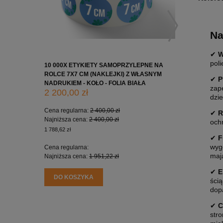
Na
✔
W
pol
10 000X ETYKIETY SAMOPRZYLEPNE NA
10 000X 
ROLCE 7X7 CM (NAKLEJKI) Z WŁASNYM
ROLCE 5X
✔
P
NADRUKIEM - KOŁO - FOLIA BIAŁA
NADRUKIE
zap
2 200,00 zł
1 650,0
dzie
Cena regularna:
2 400,00 zł
Cena regu
✔
R
Najniższa cena:
2 400,00 zł
Najniższa
och
1 788,62 zł
1 341,46 zł
✔
F
wyg
Cena regularna:
Cena regu
maj
Najniższa cena:
1 951,22 zł
Najniższa
✔
E
DO KOSZYKA
DO KO
ści
dop
✔
C
str