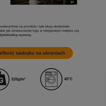
Powierzchnia na przodzie i tyle bluzy doskonale
takie jak umieszczenie logo w nietypowym miejscu czy
indywidualną wycenę
.
elkość nadruku na ubraniach
4
0
°C
320
g
/m²