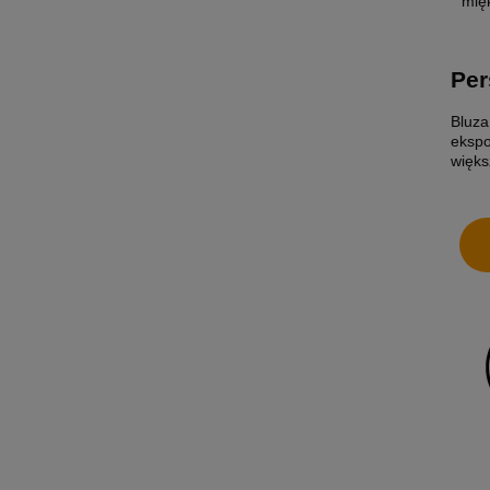
mię
Per
Bluza
ekspo
więks