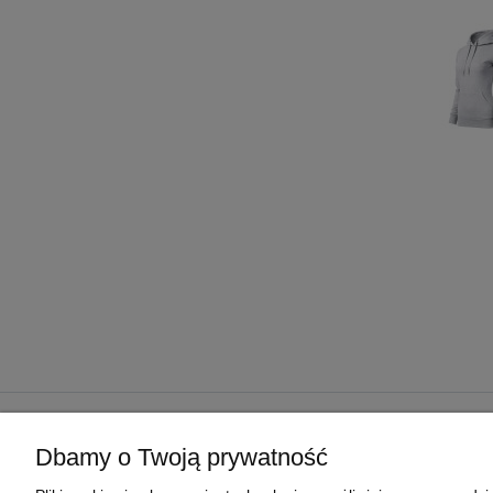
POMOC
MOJE KONTO
Dbamy o Twoją prywatność
REGULAMIN SKLEPU
TWOJE ZAMÓWIENIA