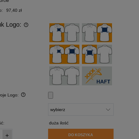
urcie
o:
97,40 zł
uk Logo:
woje Logo:
:
ć:
duża ilość
+
DO KOSZYKA