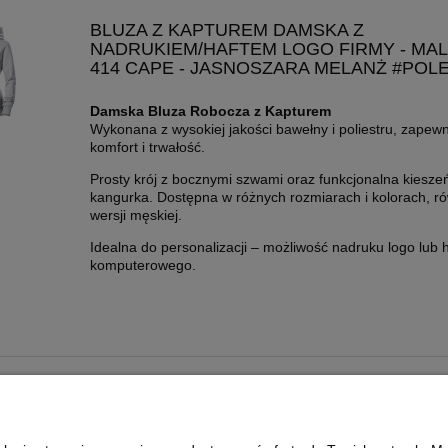
BLUZA Z KAPTUREM DAMSKA Z
NADRUKIEM/HAFTEM LOGO FIRMY - MAL
414 CAPE - JASNOSZARA MELANŻ #PO
Damska Bluza Robocza z Kapturem
Wykonana z wysokiej jakości bawełny i poliestru, zapew
komfort i trwałość.
Prosty krój z bocznymi szwami oraz funkcjonalna kiesze
kangurka. Dostępna w różnych rozmiarach i kolorach, r
wersji męskiej.
Idealna do personalizacji – możliwość nadruku logo lub 
komputerowego.
PŁATNOŚCI I DOSTAWA
INFORMACJE
FORMY PŁATNOŚCI
WIELKOŚĆ NADRUK