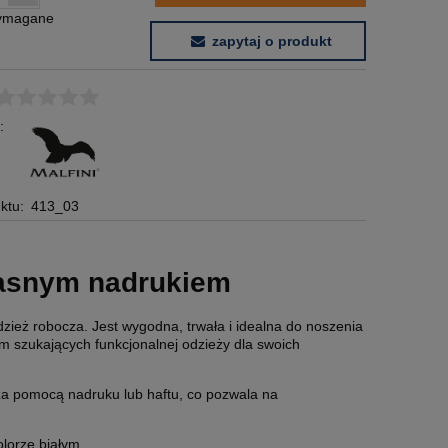
wymagane
zapytaj o produkt
:
ktu:
413_03
łasnym nadrukiem
zież robocza. Jest wygodna, trwała i idealna do noszenia
rm szukających funkcjonalnej odzieży dla swoich
za pomocą nadruku lub haftu, co pozwala na
lorze białym.