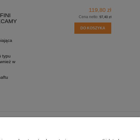
119,80 zł
FINI
Cena netto:
97,40 zł
LECAMY
DO KOSZYKA
niająca
ń typu
ównież w
haftu
O NAS
U NA UBRANIACH
KONTAKT