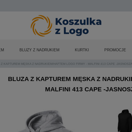
EM
BLUZY Z NADRUKIEM
KURTKI
PROMOCJE
 Z KAPTUREM MĘSKA Z NADRUKIEM/HAFTEM LOGO FIRMY - MALFINI 413 CAPE -JASNOS
BLUZA Z KAPTUREM MĘSKA Z NADRUKI
MALFINI 413 CAPE -JASNO